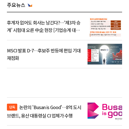
주요뉴스
후계자 없어도 회사는 남긴다?…‘제3자 승
계’ 시험대 오른 中企 현장 [기업승계 대전
환]
MSCI 발표 D-7…후보주 반등에 편입 기대
재점화
논란의 'Busan is Good'…8억 도시
단독
브랜드, 용산 대통령실 CI 업체가 수행