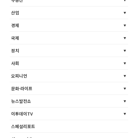
부동산
산업
경제
국제
정치
사회
오피니언
문화·라이프
뉴스발전소
이투데이TV
스페셜리포트