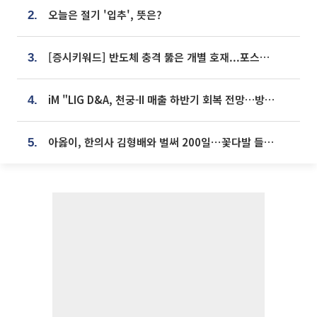
오늘은 절기 '입추', 뜻은?
2.
[증시키워드] 반도체 충격 뚫은 개별 호재...포스코퓨처엠·에코프로·한화솔루션 '눈길'
3.
iM "LIG D&A, 천궁-II 매출 하반기 회복 전망…방산 톱픽 유지"
4.
아옳이, 한의사 김형배와 벌써 200일⋯꽃다발 들고 "프러포즈 아냐"
5.