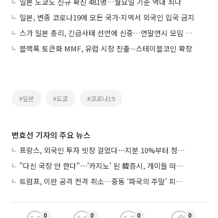
일본 도쿄도 신규 확진 481명…월요일 기준 역대 최다
일본, 변종 코로나19에 모든 국가·지역서 외국인 입국 금지
스가 일본 총리, 긴급사태 선언에 신중…연말연시 모임 자제 호소
블랙록 토큰화 MMF, 유럽 시장 진출∙∙∙스테이블코인 확장
#일본
#도쿄
#코로나19
변효선 기자의 주요 뉴스
프랑스, 외국인 투자 빗장 걸었다⋯지분 10%부터 정부가 승인
"다신 국장 안 한다"⋯'카지노' 된 韓증시, 개미들 떠난다
트럼프, 이란 공격 전격 취소…중동 ‘파국의 주말’ 피했다
0
0
0
0