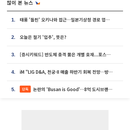
많이 본 뉴스
태풍 '돌핀' 오키나와 접근…일본기상청 경로 업데이트
1.
오늘은 절기 '입추', 뜻은?
2.
[증시키워드] 반도체 충격 뚫은 개별 호재...포스코퓨처엠·에코프로·한화솔루션 '눈길'
3.
iM "LIG D&A, 천궁-II 매출 하반기 회복 전망…방산 톱픽 유지"
4.
논란의 'Busan is Good'…8억 도시브랜드, 용산 대통령실 CI 업체가 수행
단독
5.