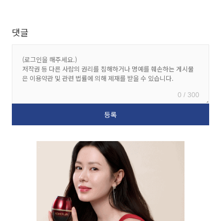
댓글
0 / 300