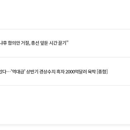
냐후 합의안 거절, 총선 앞둔 시간 끌기”
았다⋯'역대급' 상반기 경상수지 흑자 2000억달러 육박 [종합]