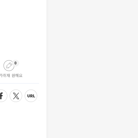
0
가취재 원해요