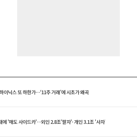
K하이닉스 또 하한가⋯‘11주 거래’에 시초가 왜곡
 '매도 사이드카'…외인 2.8조'팔자'· 개인 3.1조 '사자'