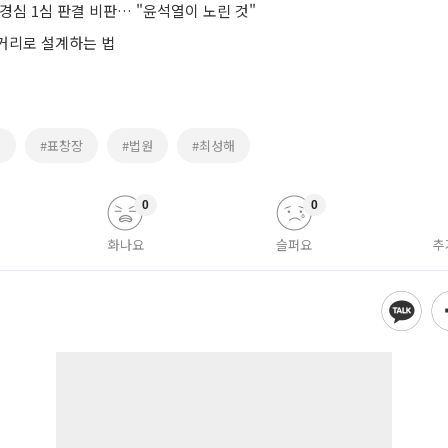
경심 1심 판결 비판… "윤석열이 노린 것"
거리로 설계하는 법
국
#표창장
#법원
#최성해
0
0
화나요
슬퍼요
추