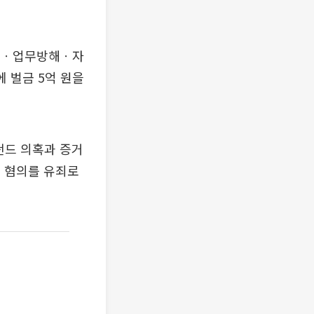
위조ㆍ업무방해ㆍ자
 벌금 5억 원을
펀드 의혹과 증거
개 혐의를 유죄로