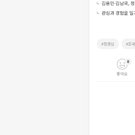
김용민·김남국, 정
관심과 경험을 일
#정경심
#조
0
좋아요