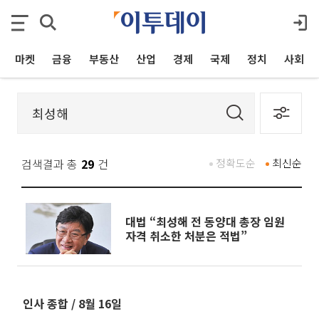
마켓
금융
부동산
산업
경제
국제
정치
사회
검색결과 총
29
건
정확도순
최신순
대법 “최성해 전 동양대 총장 임원
자격 취소한 처분은 적법”
인사 종합 / 8월 16일