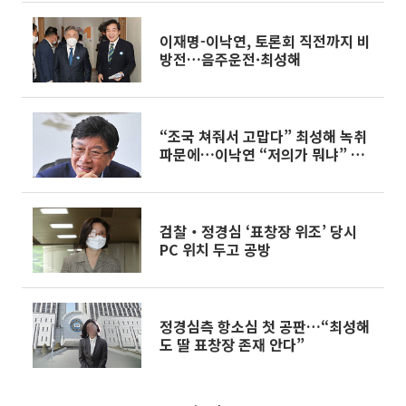
이재명-이낙연, 토론회 직전까지 비
방전…음주운전·최성해
“조국 쳐줘서 고맙다” 최성해 녹취
파문에…이낙연 “저의가 뭐냐” 법
적 대응
검찰‧정경심 ‘표창장 위조’ 당시
PC 위치 두고 공방
정경심측 항소심 첫 공판…“최성해
도 딸 표창장 존재 안다”