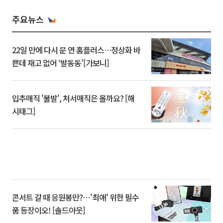
주요뉴스
22일 만에 다시 문 연 홈플러스…정상화 바
쁜데 재고 없어 ‘발동동’[가보니]
입추매직 '불발', 처서매직은 올까요? [해
시태그]
콘서트 갈 때 응원봉만?⋯'최애' 위한 필수
품 등장이오! [솔드아웃]