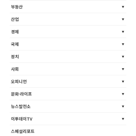
부동산
산업
경제
국제
정치
사회
오피니언
문화·라이프
뉴스발전소
이투데이TV
스페셜리포트