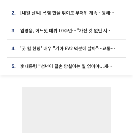
[내일 날씨] 폭염 한풀 꺾여도 무더위 계속⋯동해안 이틀 연속 비
2.
임영웅, 어느덧 데뷔 10주년⋯"가진 것 없던 시절, 내 앞엔 20명의 팬뿐"
3.
'굿 윌 헌팅' 배우 "기아 EV2 덕분에 살아"…교통사고 후 안전성 극찬
4.
李대통령 “청년이 결혼 망설이는 일 없어야...제도상 불이익 조사”
5.