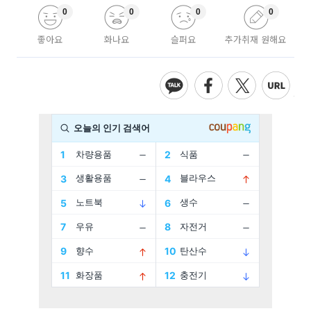
0
0
0
0
좋아요
화나요
슬퍼요
추가취재 원해요