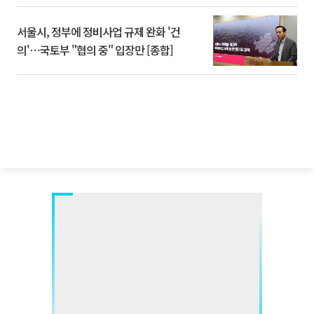
서울시, 정부에 정비사업 규제 완화 '건
의'⋯국토부 "협의 중" 입장만 [종합]