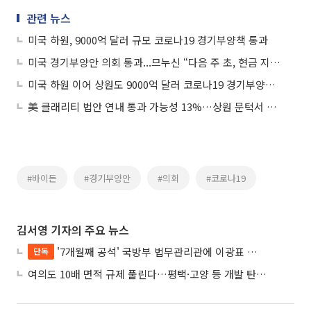
관련 뉴스
미국 하원, 9000억 달러 규모 코로나19 경기부양책 통과
미국 경기부양안 의회 통과...므누신 “다음 주 초, 현금 지급될 것”
미국 하원 이어 상원도 9000억 달러 코로나19 경기부양안 가결
美 클래리티 법안 연내 통과 가능성 13%…상원 문턱서 제동
#바이든
#경기부양안
#의회
#코로나19
김서영 기자의 주요 뉴스
'7개월째 공석' 국방부 법무관리관에 이광표 변호사 내정
단독
여의도 10배 면적 규제 풀린다…평택·고양 등 개발 탄력 기대