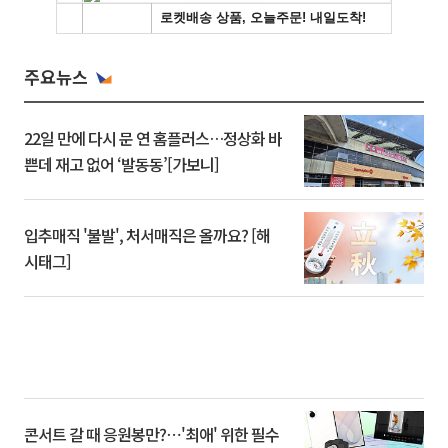
주요뉴스
22일 만에 다시 문 연 홈플러스…정상화 바
쁜데 재고 없어 ‘발동동’[가보니]
입추매직 '불발', 처서매직은 올까요? [해
시태그]
콘서트 갈 때 응원봉만?⋯'최애' 위한 필수