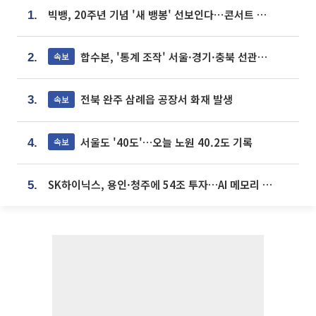
빅뱅, 20주년 기념 '새 뱅봉' 선보인다⋯콘서트 앞두고 팝업 개최
1.
합수본, '통계 조작' 서울·경기·충북 선관위 등 추가 압수수색
속보
2.
전북 완주 삼례읍 공장서 화재 발생
속보
3.
서울도 '40도'…오늘 노원 40.2도 기록
속보
4.
SK하이닉스, 용인·청주에 54조 투자…AI 메모리 생산기지 키운다
5.