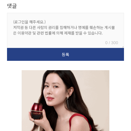
댓글
0 / 300