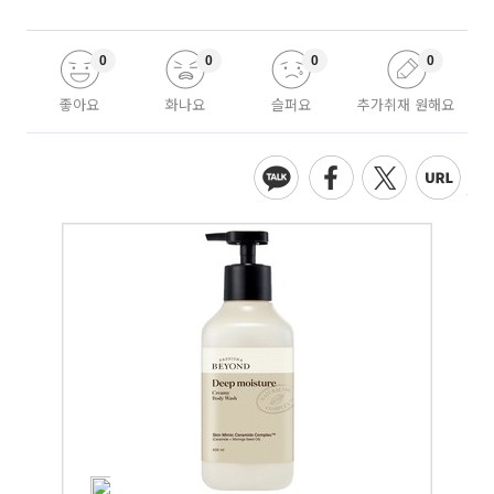
0
0
0
0
좋아요
화나요
슬퍼요
추가취재 원해요