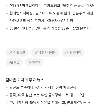
“이번엔 마켓컬리다”…카카오뱅크, 26주 적금 with 마켓컬리 출시
현대엔지니어링, ‘힐스테이트 도봉역 웰가’ 견본주택 개관
카카오뱅크 상장 주관사, KB투자ㆍCS 선정
美 클래리티 법안 연내 통과 가능성 13%…상원 문턱서 제동
#카카오뱅크
#현대엔지니어링
#석경에이티
#솔루엠
#LGCNS
김나은 기자의 주요 뉴스
원전도 부족하다…AI가 시작한 전력 패권전쟁
중국, 미국 첨단 로봇 수입 금지령에 보복 경고...“단호히 대응”
中, 세계시장 40%서 점유율 확대…韓, 반도체·TV 등 4개 품목 1위