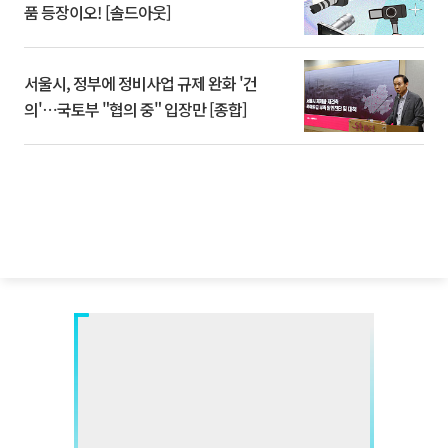
품 등장이오! [솔드아웃]
서울시, 정부에 정비사업 규제 완화 '건
의'⋯국토부 "협의 중" 입장만 [종합]