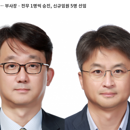
… 부사장ㆍ전무 1명씩 승진, 신규임원 5명 선임