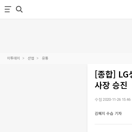
이투데이
산업
유통
[종합] L
사장 승진
수정 2020-11-26 15:46
김혜지 수습 기자