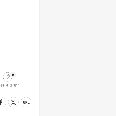
0
가취재 원해요