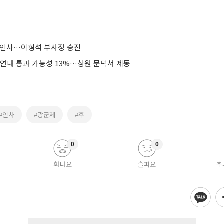
원인사…이형석 부사장 승진
 연내 통과 가능성 13%…상원 문턱서 제동
#인사
#광군제
#후
0
0
화나요
슬퍼요
추