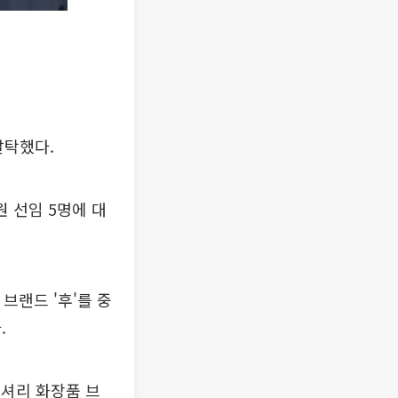
발탁했다.
원 선임 5명에 대
브랜드 '후'를 중
.
 럭셔리 화장품 브