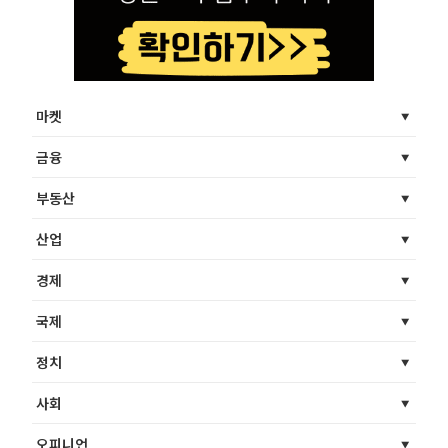
마켓
금융
부동산
산업
경제
국제
정치
사회
오피니언