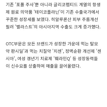
기존 '포폴 주사'뿐 아니라 글리코펩티드 계열의 항생
제 원료 의약품 '테이코플라닌'이 기존 수출국가에서
꾸준한 성장세를 보였다. 히알루론산 피부 주름개선
필러 '벨라스트'의 아시아지역 수출도 크게 증가했다.
OTC부문은 모든 브랜드가 성장한 가운데 먹는 탈모
약 판시딜'과 먹는 치질약 '치센', 정맥순환 개선제 '센
시아', 여성 갱년기 치료제 '훼라민Q' 등 성장동력들
이 신수요를 상출하며 매출을 끌어올렸다.