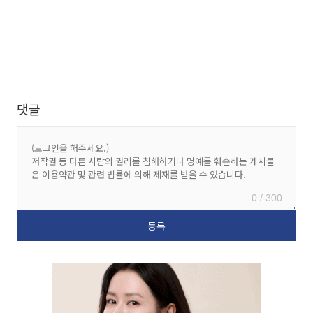
댓글
0 / 300