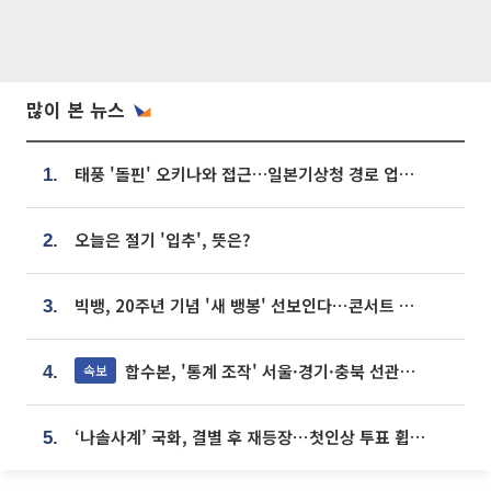
많이 본 뉴스
태풍 '돌핀' 오키나와 접근…일본기상청 경로 업데이트
1.
오늘은 절기 '입추', 뜻은?
2.
빅뱅, 20주년 기념 '새 뱅봉' 선보인다⋯콘서트 앞두고 팝업 개최
3.
합수본, '통계 조작' 서울·경기·충북 선관위 등 추가 압수수색
속보
4.
‘나솔사계’ 국화, 결별 후 재등장⋯첫인상 투표 휩쓸고 ‘인기녀’ 등극
5.