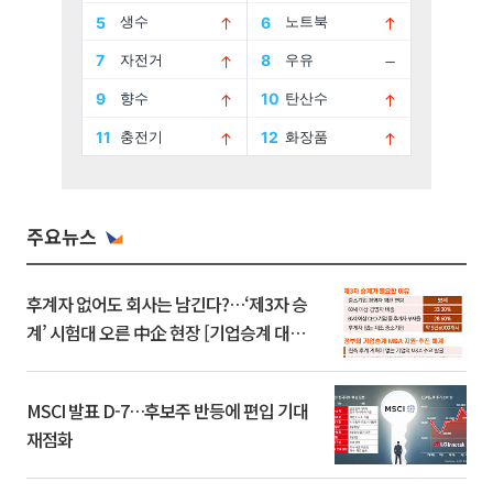
주요뉴스
후계자 없어도 회사는 남긴다?…‘제3자 승
계’ 시험대 오른 中企 현장 [기업승계 대전
환]
MSCI 발표 D-7…후보주 반등에 편입 기대
재점화