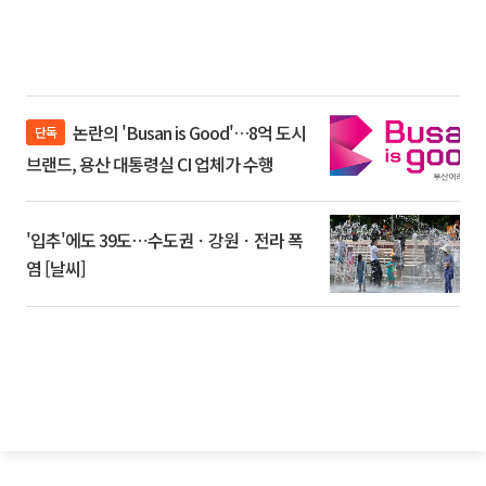
논란의 'Busan is Good'…8억 도시
단독
브랜드, 용산 대통령실 CI 업체가 수행
'입추'에도 39도⋯수도권ㆍ강원ㆍ전라 폭
염 [날씨]