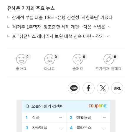
유혜은 기자의 주요 뉴스
잠재적 부실 대출 10조…은행 건전성 '시한폭탄' 커졌다
‘비거주 1주택자’ 정조준한 세제 개편…다음 스텝은 금융 대책
李 “삼전닉스 레버리지 보완 대책 신속 마련⋯장기 채무 과감히 탕감”
0
0
0
0
좋아요
화나요
슬퍼요
추가취재 원해요