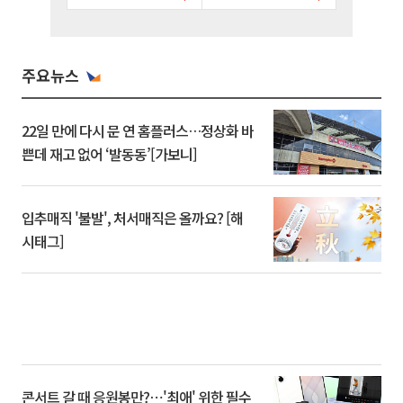
주요뉴스
22일 만에 다시 문 연 홈플러스…정상화 바
쁜데 재고 없어 ‘발동동’[가보니]
입추매직 '불발', 처서매직은 올까요? [해
시태그]
콘서트 갈 때 응원봉만?⋯'최애' 위한 필수