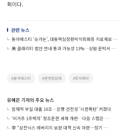
획이다.
관련 뉴스
동아에스티 '슈가논', 대동맥심장판막석회화증 치료제로 FDA서 2b/3a상 IND 승인
美 클래리티 법안 연내 통과 가능성 13%…상원 문턱서 제동
#동아에스티
#면역항암제
#항서제약
유혜은 기자의 주요 뉴스
잠재적 부실 대출 10조…은행 건전성 '시한폭탄' 커졌다
‘비거주 1주택자’ 정조준한 세제 개편…다음 스텝은 금융 대책
李 “삼전닉스 레버리지 보완 대책 신속 마련⋯장기 채무 과감히 탕감”