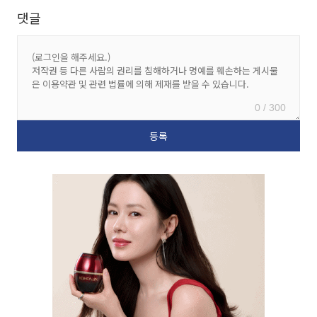
댓글
0 / 300