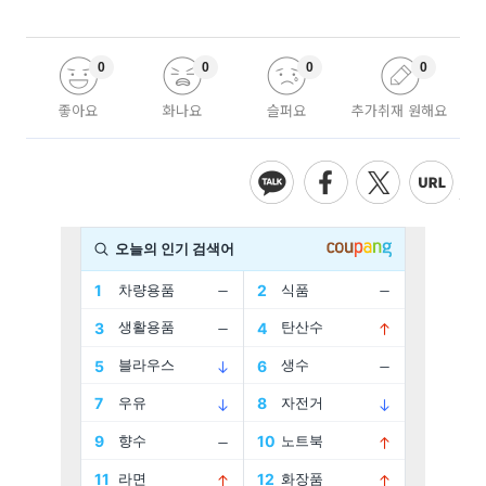
0
0
0
0
좋아요
화나요
슬퍼요
추가취재 원해요