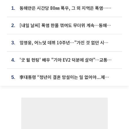
동해안은 시간당 80㎜ 폭우, 그 외 지역은 폭염…‘극과 극 날씨’
1.
[내일 날씨] 폭염 한풀 꺾여도 무더위 계속⋯동해안 이틀 연속 비
2.
임영웅, 어느덧 데뷔 10주년⋯"가진 것 없던 시절, 내 앞엔 20명의 팬뿐"
3.
'굿 윌 헌팅' 배우 "기아 EV2 덕분에 살아"…교통사고 후 안전성 극찬
4.
李대통령 “청년이 결혼 망설이는 일 없어야...제도상 불이익 조사”
5.