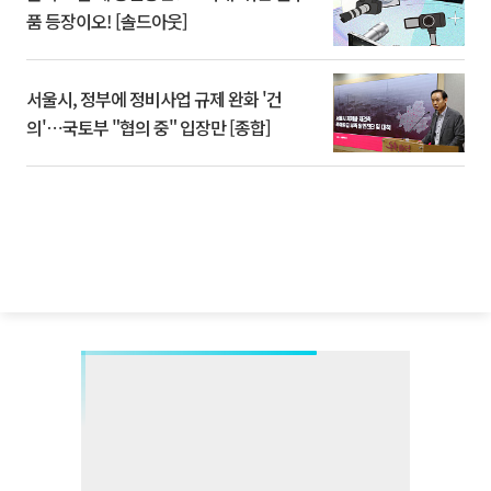
품 등장이오! [솔드아웃]
서울시, 정부에 정비사업 규제 완화 '건
의'⋯국토부 "협의 중" 입장만 [종합]