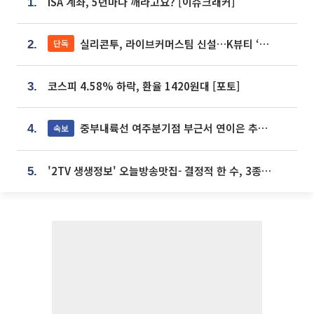
ISA 계좌, 5년마다 깨라고요? [이슈크래커]
1.
실리콘투, 라이브커머스팀 신설…K뷰티 ‘글로벌 판매망’ 확대[K뷰티 라방戰]
단독
2.
코스피 4.58% 하락, 환율 1420원대 [포토]
3.
중부내륙선 여주분기점 부근서 연이은 추돌사고 발생
속보
4.
'2TV 생생정보' 오늘방송맛집- 결정적 한 수, 3종 메밀면! 메밀 소바 맛집 '의○○○○'
5.