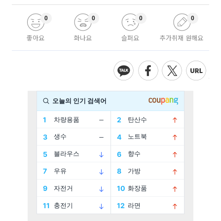
0
0
0
0
좋아요
화나요
슬퍼요
추가취재 원해요