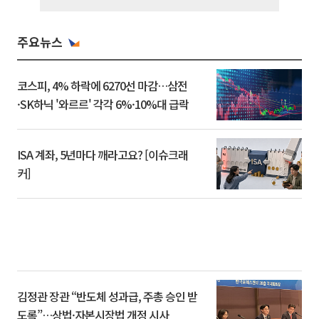
주요뉴스
코스피, 4% 하락에 6270선 마감…삼전
·SK하닉 '와르르' 각각 6%·10%대 급락
ISA 계좌, 5년마다 깨라고요? [이슈크래
커]
김정관 장관 “반도체 성과급, 주총 승인 받
도록”…상법·자본시장법 개정 시사