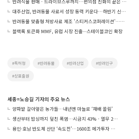
반려식물 판매ㆍ드라이브스루까지…편의점 진화의 끝은 어디?
대주산업, 반려동물 사료서 성장 동력 키운다…하반기 신제품 확대
반려동물 맞춤형 처방사료 제조 '스티커스코퍼레이션'…8월 'A-벤처스'
블랙록 토큰화 MMF, 유럽 시장 진출∙∙∙스테이블코인 확장
#특허청
#반려동물
#반려산업
#반려인구
#상표출원
세종=노승길 기자의 주요 뉴스
양파밭 갈아엎은 농가들…내년엔 마늘로 ‘재배 쏠림’
생산부터 밥상까지 덮친 폭염…시금치 43%ㆍ열무 28% 급등
용인·호남 반도체 산단 ‘속도전’…1600조 메가투자 이행 총력