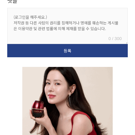
댓글
0 / 300