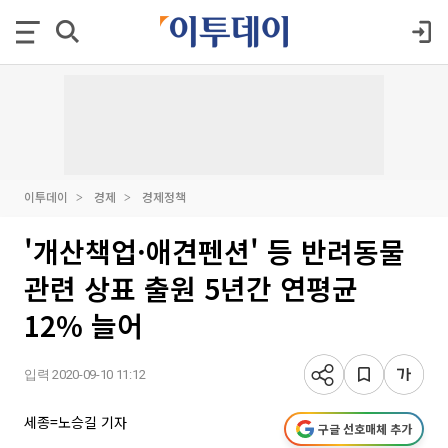
이투데이
경제
경제정책
'개산책업·애견펜션' 등 반려동물
관련 상표 출원 5년간 연평균
12% 늘어
입력 2020-09-10 11:12
세종=노승길 기자
구글 선호매체 추가