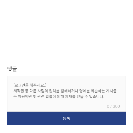
댓글
0 / 300