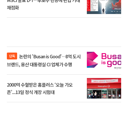
재점화
논란의 'Busan is Good'…8억 도시
단독
브랜드, 용산 대통령실 CI 업체가 수행
2000억 수혈받은 홈플러스 ‘오늘 가오
픈’...13일 정식 개장 시험대