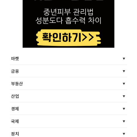
마켓
금융
부동산
산업
경제
국제
정치