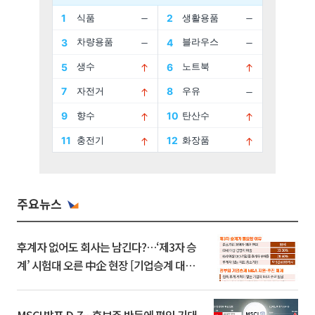
주요뉴스
후계자 없어도 회사는 남긴다?…‘제3자 승
계’ 시험대 오른 中企 현장 [기업승계 대전
환]
MSCI 발표 D-7…후보주 반등에 편입 기대