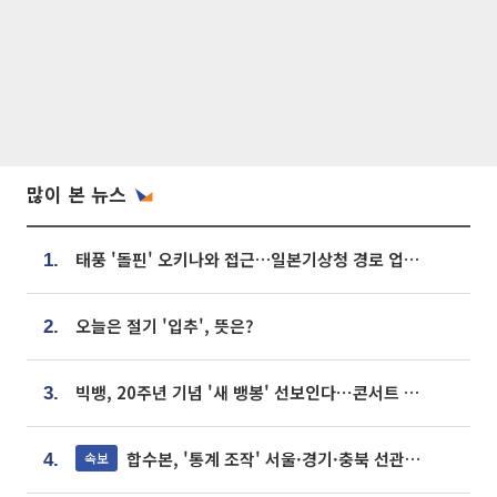
많이 본 뉴스
태풍 '돌핀' 오키나와 접근…일본기상청 경로 업데이트
1.
오늘은 절기 '입추', 뜻은?
2.
빅뱅, 20주년 기념 '새 뱅봉' 선보인다⋯콘서트 앞두고 팝업 개최
3.
합수본, '통계 조작' 서울·경기·충북 선관위 등 추가 압수수색
속보
4.