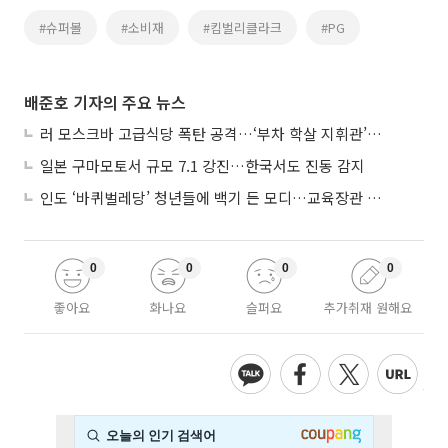
#슈퍼볼
#소비재
#킴벌리클라크
#PG
배준호 기자의 주요 뉴스
러 모스크바 고급식당 폭탄 공격…‘부차 학살 지휘관’ 노렸나
일본 구마모토서 규모 7.1 강진…한국서도 진동 감지
인도 ‘바퀴벌레당’ 청년들에 백기 든 모디…교육장관 사퇴
0
0
0
0
좋아요
화나요
슬퍼요
추가취재 원해요