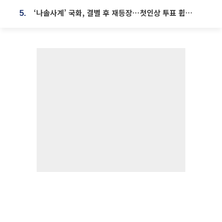
‘나솔사계’ 국화, 결별 후 재등장⋯첫인상 투표 휩쓸고 ‘인기녀’ 등극
5.