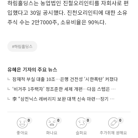
하림홀딩스는 농업법인 진철오리인티를 자회사로 편
입했다고 30일 공시했다. 진천오리인티에 대한 소유
주식 수는 2만7000주, 소유비율은 90%다.
#하림홀딩스
유혜은 기자의 주요 뉴스
잠재적 부실 대출 10조…은행 건전성 '시한폭탄' 커졌다
‘비거주 1주택자’ 정조준한 세제 개편…다음 스텝은 금융 대책
李 “삼전닉스 레버리지 보완 대책 신속 마련⋯장기 채무 과감히 탕감”
0
0
0
0
좋아요
화나요
슬퍼요
추가취재 원해요