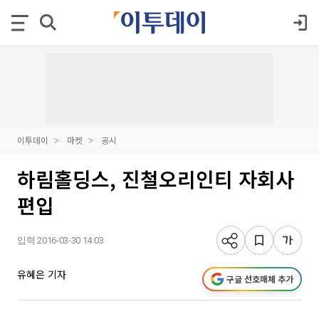
이투데이
마켓
공시
하림홀딩스, 진철오리인티 자회사
편입
입력 2016-03-30 14:03
유혜은 기자
구글 선호매체 추가