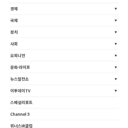
경제
국제
정치
사회
오피니언
문화·라이프
뉴스발전소
이투데이TV
스페셜리포트
Channel 5
위너스IR클럽