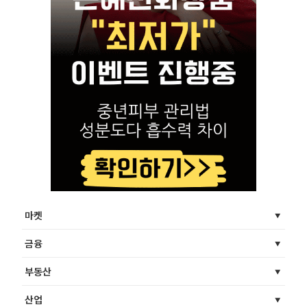
마켓
금융
부동산
산업