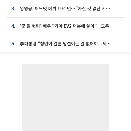
임영웅, 어느덧 데뷔 10주년⋯"가진 것 없던 시절, 내 앞엔 20명의 팬뿐"
3.
'굿 윌 헌팅' 배우 "기아 EV2 덕분에 살아"…교통사고 후 안전성 극찬
4.
李대통령 “청년이 결혼 망설이는 일 없어야...제도상 불이익 조사”
5.