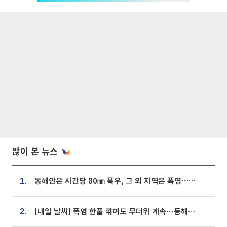
많이 본 뉴스
동해안은 시간당 80㎜ 폭우, 그 외 지역은 폭염…‘극과 극 날씨’
1.
[내일 날씨] 폭염 한풀 꺾여도 무더위 계속⋯동해안 이틀 연속 비
2.