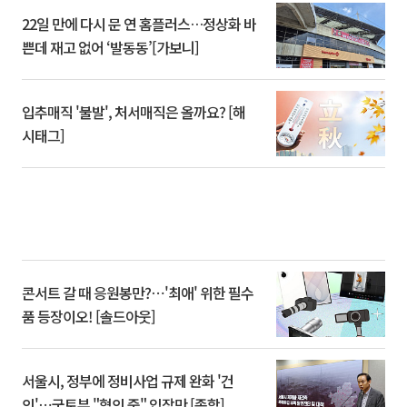
22일 만에 다시 문 연 홈플러스…정상화 바
쁜데 재고 없어 ‘발동동’[가보니]
입추매직 '불발', 처서매직은 올까요? [해
시태그]
콘서트 갈 때 응원봉만?⋯'최애' 위한 필수
품 등장이오! [솔드아웃]
서울시, 정부에 정비사업 규제 완화 '건
의'⋯국토부 "협의 중" 입장만 [종합]