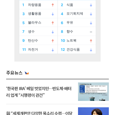
주요뉴스
‘한국판 IRA’ 베일 벗었지만…반도체·배터
리 업계 “시행령이 관건”
與 “세제개편안 다양한 목소리 수렴…이달