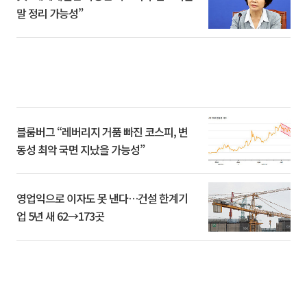
말 정리 가능성”
블룸버그 “레버리지 거품 빠진 코스피, 변
동성 최악 국면 지났을 가능성”
영업익으로 이자도 못 낸다…건설 한계기
업 5년 새 62→173곳