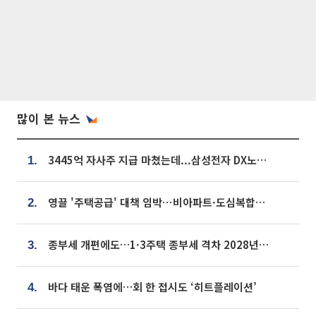
많이 본 뉴스
3445억 자사주 지급 마쳤는데...삼성전자 DX노조, 뒤늦은 '떼쓰기 집회'
1.
영끌 '주택공급' 대책 임박⋯비아파트·도심복합까지 총동원
2.
종부세 개편에도…1·3주택 종부세 격차 2028년부터 확대
3.
바다 태운 폭염에…회 한 접시도 ‘히트플레이션’
4.