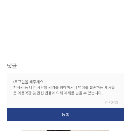
댓글
0 / 300