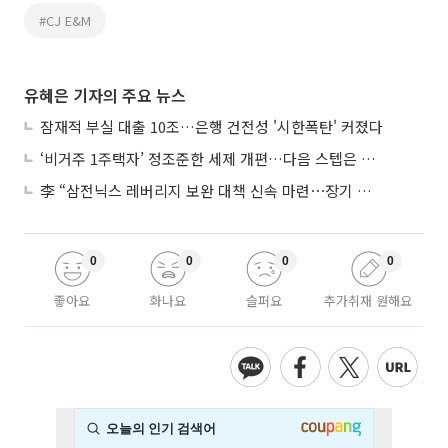
#CJ E&M
유혜은 기자의 주요 뉴스
잠재적 부실 대출 10조…은행 건전성 '시한폭탄' 커졌다
‘비거주 1주택자’ 정조준한 세제 개편…다음 스텝은 금융 대책
李 “삼전닉스 레버리지 보완 대책 신속 마련⋯장기 채무 과감히 탕감”
0
0
0
0
좋아요
화나요
슬퍼요
추가취재 원해요