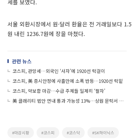
세를 보였다.
서울 외환시장에서 원·달러 환율은 전 거래일보다 1.5
원 내린 1236.7원에 장을 마쳤다.
관련 뉴스
코스피, 관망세…외국인 ‘사자’에 1920선 턱걸이
코스피, 美 증시안정에 사흘만에 소폭 반등…1920선 턱밑
코스피, 약보합 마감…수급 주체들 일제히 ‘팔자’
美 클래리티 법안 연내 통과 가능성 13%…상원 문턱서 제동
#마감시황
#코스피
#코스닥
#SK하이닉스