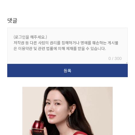
댓글
0 / 300