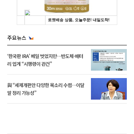
주요뉴스
‘한국판 IRA’ 베일 벗었지만…반도체·배터
리 업계 “시행령이 관건”
與 “세제개편안 다양한 목소리 수렴…이달
말 정리 가능성”