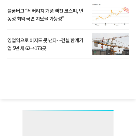
블룸버그 “레버리지 거품 빠진 코스피, 변
동성 최악 국면 지났을 가능성”
영업익으로 이자도 못 낸다…건설 한계기
업 5년 새 62→173곳