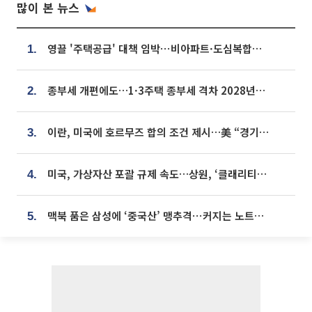
많이 본 뉴스
영끌 '주택공급' 대책 임박⋯비아파트·도심복합까지 총동원
1.
종부세 개편에도…1·3주택 종부세 격차 2028년부터 확대
2.
이란, 미국에 호르무즈 합의 조건 제시…美 “경기 아직 안 끝나” [종합]
3.
미국, 가상자산 포괄 규제 속도…상원, ‘클래리티법’ 9월 절차투표 추진
4.
맥북 품은 삼성에 ‘중국산’ 맹추격⋯커지는 노트북 OLED 시장
5.