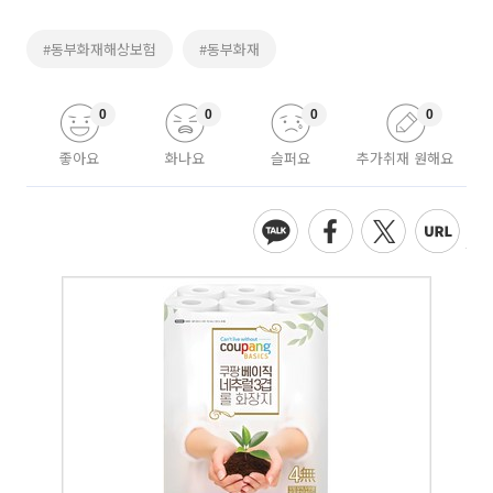
#동부화재해상보험
#동부화재
0
0
0
0
좋아요
화나요
슬퍼요
추가취재 원해요