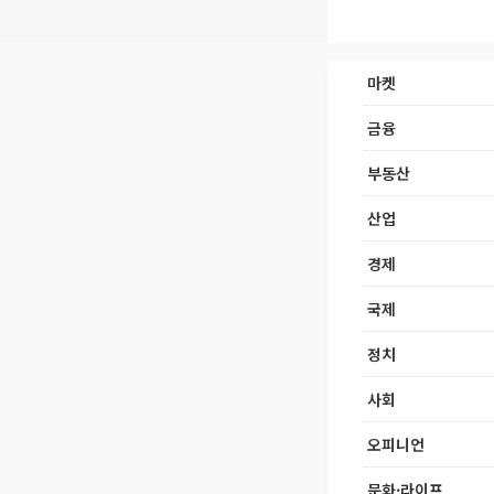
마켓
금융
부동산
산업
경제
국제
정치
사회
오피니언
문화·라이프