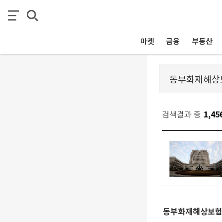
마켓
금융
부동산
검색결과 총
1,45
동부화재해상보험,