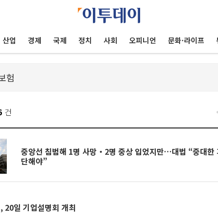
산업
경제
국제
정치
사회
오피니언
문화·라이프
6
건
중앙선 침범해 1명 사망‧2명 중상 입었지만…대법 “중대한 
단해야”
 20일 기업설명회 개최