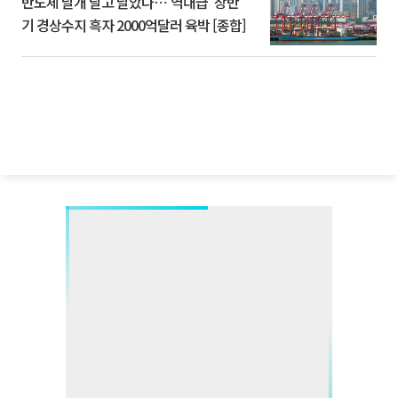
반도체 날개 달고 날았다⋯'역대급' 상반
기 경상수지 흑자 2000억달러 육박 [종합]