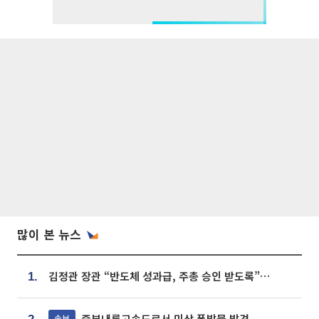
많이 본 뉴스
김정관 장관 “반도체 성과급, 주총 승인 받도록”…상법·자본시장법 개정 시사
1.
중부내륙고속도로서 미상 폭발물 발견
속보