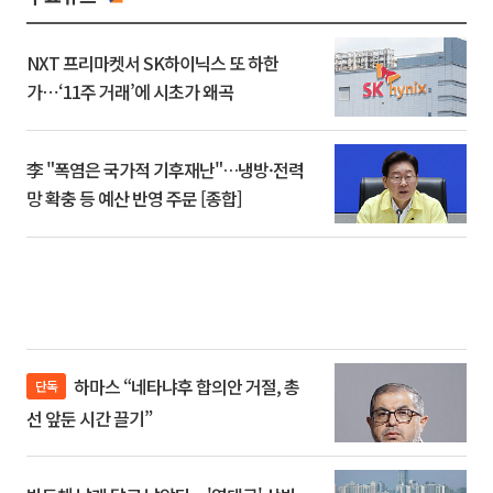
NXT 프리마켓서 SK하이닉스 또 하한
가⋯‘11주 거래’에 시초가 왜곡
李 "폭염은 국가적 기후재난"…냉방·전력
망 확충 등 예산 반영 주문 [종합]
하마스 “네타냐후 합의안 거절, 총
단독
선 앞둔 시간 끌기”