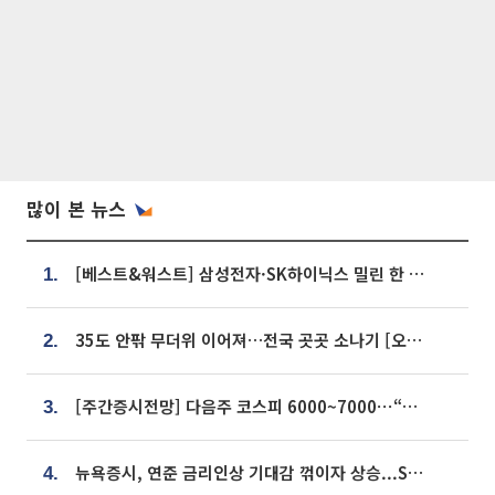
많이 본 뉴스
[베스트&워스트] 삼성전자·SK하이닉스 밀린 한 주…상상인증권은 85% 급등
1.
35도 안팎 무더위 이어져…전국 곳곳 소나기 [오늘 날씨]
2.
[주간증시전망] 다음주 코스피 6000~7000⋯“外人 수급은 정책이 변수”
3.
뉴욕증시, 연준 금리인상 기대감 꺾이자 상승...S&P500 사상 최고치 [종합]
4.