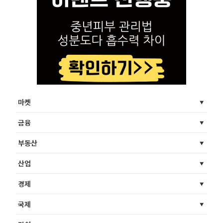
마켓
금융
부동산
산업
경제
국제