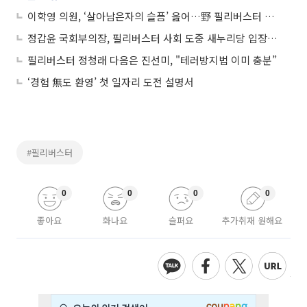
이학영 의원, ‘살아남은자의 슬픔’ 읊어…野 필리버스터 100시간 돌파
정갑윤 국회부의장, 필리버스터 사회 도중 새누리당 입장 전해
필리버스터 정청래 다음은 진선미, "테러방지법 이미 충분”
‘경험 無도 환영’ 첫 일자리 도전 설명서
#필리버스터
0
0
0
0
좋아요
화나요
슬퍼요
추가취재 원해요