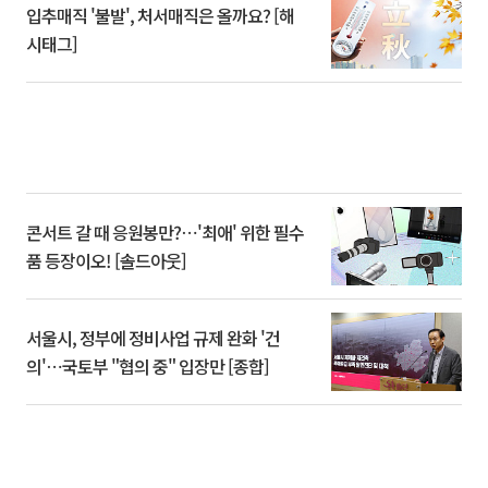
입추매직 '불발', 처서매직은 올까요? [해
시태그]
콘서트 갈 때 응원봉만?⋯'최애' 위한 필수
품 등장이오! [솔드아웃]
서울시, 정부에 정비사업 규제 완화 '건
의'⋯국토부 "협의 중" 입장만 [종합]