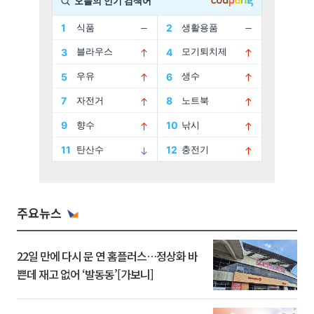
주요뉴스
22일 만에 다시 문 연 홈플러스…정상화 바
쁜데 재고 없어 ‘발동동’[가보니]