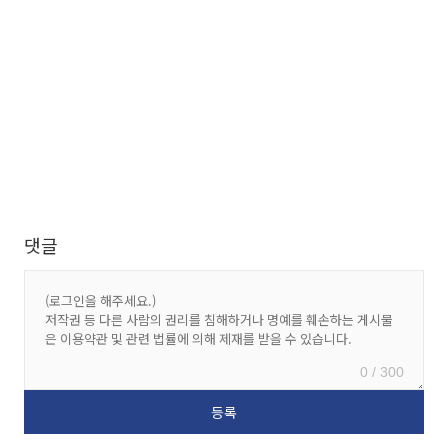
댓글
0 / 300