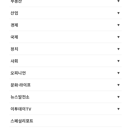
부동산
산업
경제
국제
정치
사회
오피니언
문화·라이프
뉴스발전소
이투데이TV
스페셜리포트