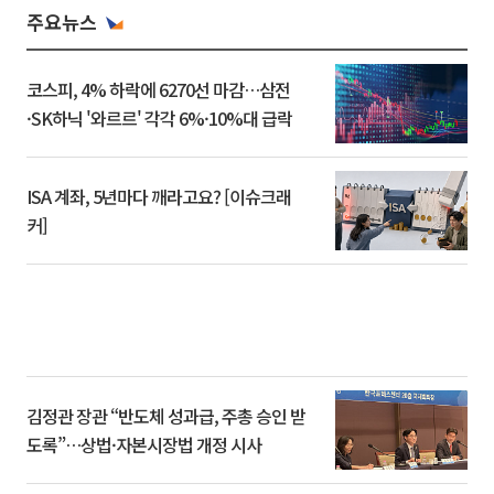
주요뉴스
코스피, 4% 하락에 6270선 마감…삼전
·SK하닉 '와르르' 각각 6%·10%대 급락
ISA 계좌, 5년마다 깨라고요? [이슈크래
커]
김정관 장관 “반도체 성과급, 주총 승인 받
도록”…상법·자본시장법 개정 시사