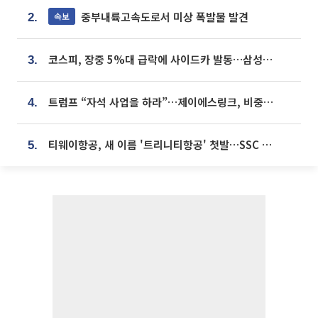
중부내륙고속도로서 미상 폭발물 발견
속보
2.
코스피, 장중 5%대 급락에 사이드카 발동…삼성·SK 동반 폭락
3.
트럼프 “자석 사업을 하라”…제이에스링크, 비중국 영구자석 공급망 구축 속도
4.
티웨이항공, 새 이름 '트리니티항공' 첫발…SSC 전략 본격화
5.