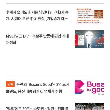
후계자 없어도 회사는 남긴다?…‘제3자 승
계’ 시험대 오른 中企 현장 [기업승계 대전
환]
MSCI 발표 D-7…후보주 반등에 편입 기대
재점화
논란의 'Busan is Good'…8억 도시
단독
브랜드, 용산 대통령실 CI 업체가 수행
'입추'에도 39도⋯수도권ㆍ강원ㆍ전라 폭