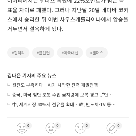
이머리에서는 샌더스 의원에 22%포인트가 넘는 득
표율 차이로 패했다. 그러나 지난달 20일 네다바 코커
스에서 승리한 뒤 이번 사우스캐롤라이나에서 압승을
거두면서 설욕하게 됐다.
#힐러리
#클린턴
#미국대선
#샌더스
김나은 기자의 주요 뉴스
원전도 부족하다…AI가 시작한 전력 패권전쟁
중국, 미국 첨단 로봇 수입 금지령에 보복 경고...“단호히 대응”
中, 세계시장 40%서 점유율 확대…韓, 반도체·TV 등 4개 품목 1위
0
0
0
0