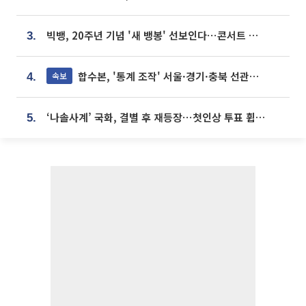
빅뱅, 20주년 기념 '새 뱅봉' 선보인다⋯콘서트 앞두고 팝업 개최
3.
합수본, '통계 조작' 서울·경기·충북 선관위 등 추가 압수수색
속보
4.
‘나솔사계’ 국화, 결별 후 재등장⋯첫인상 투표 휩쓸고 ‘인기녀’ 등극
5.