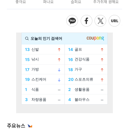
좋아요
화나요
슬퍼요
추가취재 원해요
주요뉴스