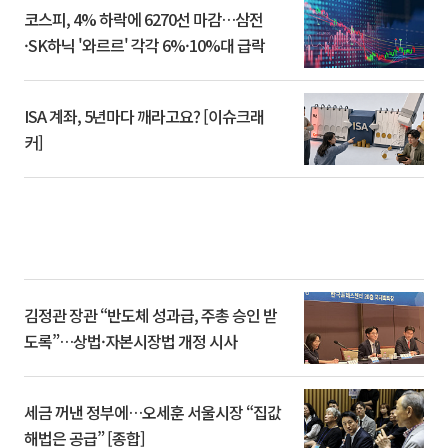
코스피, 4% 하락에 6270선 마감…삼전
·SK하닉 '와르르' 각각 6%·10%대 급락
ISA 계좌, 5년마다 깨라고요? [이슈크래
커]
김정관 장관 “반도체 성과급, 주총 승인 받
도록”…상법·자본시장법 개정 시사
세금 꺼낸 정부에…오세훈 서울시장 “집값
해법은 공급” [종합]