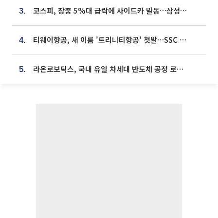
코스피, 장중 5%대 급락에 사이드카 발동…삼성·SK 동반 폭락
3.
티웨이항공, 새 이름 '트리니티항공' 첫발…SSC 전략 본격화
4.
라온로보틱스, 국내 유일 차세대 반도체 공정 로봇 개발 ‘고객사 테스트 진행’
5.