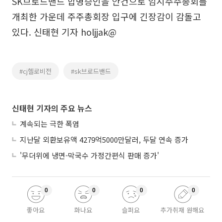
SK브로드밴드 합병승인을 안건으로 임시주주총회를
개최한 가운데 주주총회장 입구에 긴장감이 감돌고
있다. 신태현 기자 holjjak@
#cj헬로비전
#sk브로드밴드
신태현 기자의 주요 뉴스
계속되는 극한 폭염
지난달 외환보유액 4279억5000만달러, 두달 연속 증가
'무더위에 냉면-막국수 가정간편식 판매 증가'
0
0
0
0
좋아요
화나요
슬퍼요
추가취재 원해요