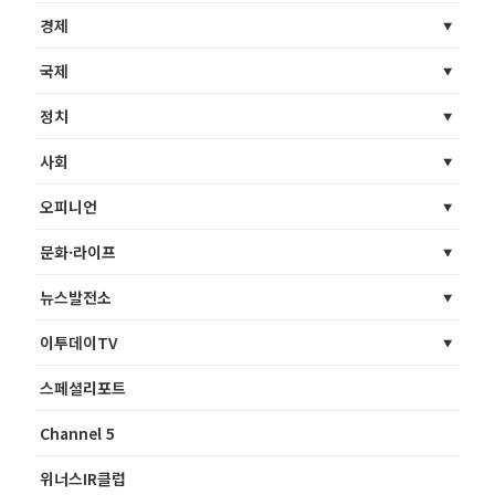
경제
국제
정치
사회
오피니언
문화·라이프
뉴스발전소
이투데이TV
스페셜리포트
Channel 5
위너스IR클럽