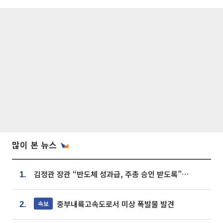
많이 본 뉴스
김정관 장관 “반도체 성과급, 주총 승인 받도록”…상법·자본시장법 개정 시사
1.
중부내륙고속도로서 미상 폭발물 발견
속보
2.