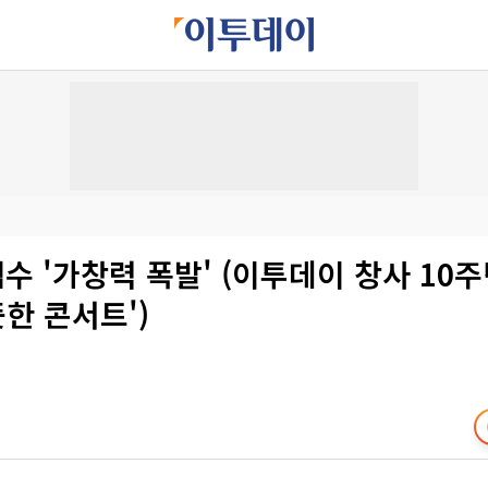
범수 '가창력 폭발' (이투데이 창사 10
뜻한 콘서트')