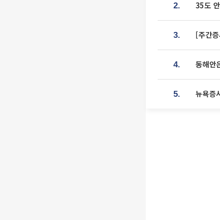
35도 
2.
[주간증
3.
동해안은
4.
뉴욕증시
5.