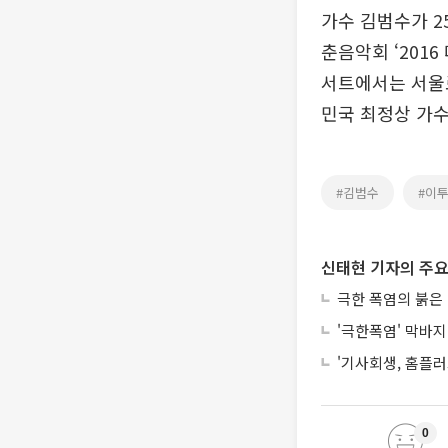
가수 김범수가 2
춘음악회 ‘201
서트에서는 서울로
민국 최정상 가수
#김범수
#이
신태현 기자의 주요
극한 폭염의 붉은
'극한폭염' 막바지
'기사회생, 홈플러
0