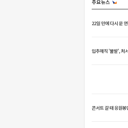
주요뉴스
22일 만에 다시 문 
입추매직 '불발', 처
콘서트 갈 때 응원봉만