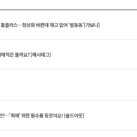
연 홈플러스…정상화 바쁜데 재고 없어 ‘발동동’[가보니]
서매직은 올까요? [해시태그]
?⋯'최애' 위한 필수품 등장이오! [솔드아웃]