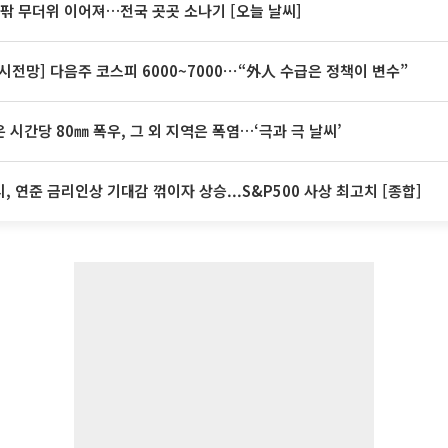
안팎 무더위 이어져…전국 곳곳 소나기 [오늘 날씨]
시전망] 다음주 코스피 6000~7000⋯“外人 수급은 정책이 변수”
 시간당 80㎜ 폭우, 그 외 지역은 폭염…‘극과 극 날씨’
, 연준 금리인상 기대감 꺾이자 상승...S&P500 사상 최고치 [종합]