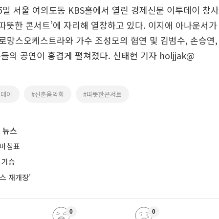
5일 서울 여의도동 KBS홀에서 열린 경제신문 이투데이 창사 
6 따뜻한 콘서트’에 자리해 열창하고 있다. 이지애 아나운서가
망스오케스트라와 가수 조성모의 협연 및 김범수, 손승연,
들의 공연이 흥겹게 펼쳐졌다. 신태현 기자 holjjak@
투데이
#신춘음악회
#따뜻한콘서트
 뉴스
 마침표
 기승
스 재개장'
0
0