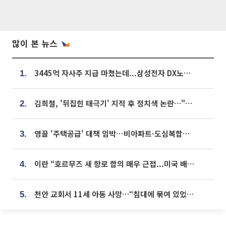
많이 본 뉴스
3445억 자사주 지급 마쳤는데...삼성전자 DX노조, 뒤늦은 '떼쓰기 집회'
1.
김희철, '뒤집힌 태극기' 지적 후 정치색 논란…"좌우 떠나 우리나라 국기"
2.
영끌 '주택공급' 대책 임박⋯비아파트·도심복합까지 총동원
3.
이란 “호르무즈 새 항로 합의 매우 근접...미국 배상 먼저”
4.
천안 교회서 11세 아동 사망…“침대에 묶여 있었다” 진술 확보
5.