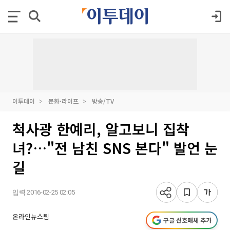
이투데이
문화·라이프
방송/TV
척사광 한예리, 알고보니 집착
녀?…"전 남친 SNS 본다" 발언 눈
길
입력 2016-02-25 02:05
온라인뉴스팀
구글 선호매체 추가