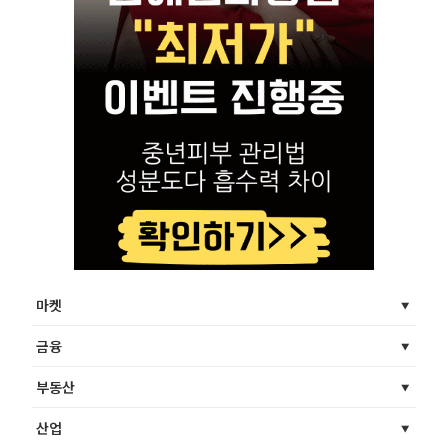
마켓
금융
부동산
산업