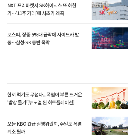
NXT 프리마켓서 SK하이닉스 또 하한
가⋯‘11주 거래’에 시초가 왜곡
코스피, 장중 5%대 급락에 사이드카 발
동…삼성·SK 동반 폭락
한끼 먹기도 무섭다...폭염이 부른 뜨거운
‘밥상 물가’[뉴노멀 된 히트플레이션]
오늘 KBO 긴급 실행위원회, 주말도 폭염
취소 될까