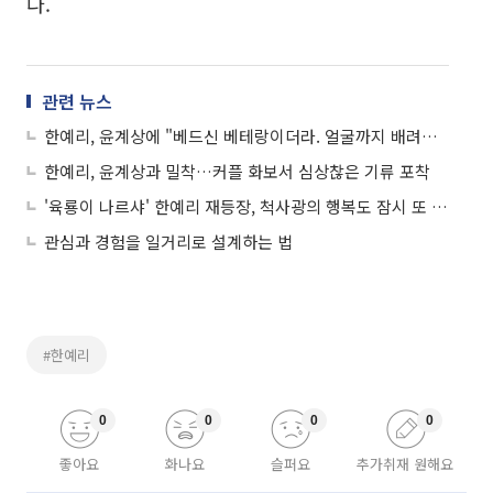
다.
관련 뉴스
한예리, 윤계상에 "베드신 베테랑이더라. 얼굴까지 배려해서…" 이하늬 질투하겠네!
한예리, 윤계상과 밀착…커플 화보서 심상찮은 기류 포착
'육룡이 나르샤' 한예리 재등장, 척사광의 행복도 잠시 또 다시 칼 잡게 되나?
관심과 경험을 일거리로 설계하는 법
#한예리
0
0
0
0
좋아요
화나요
슬퍼요
추가취재 원해요