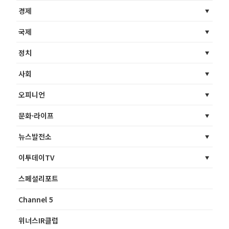
경제
국제
정치
사회
오피니언
문화·라이프
뉴스발전소
이투데이TV
스페셜리포트
Channel 5
위너스IR클럽