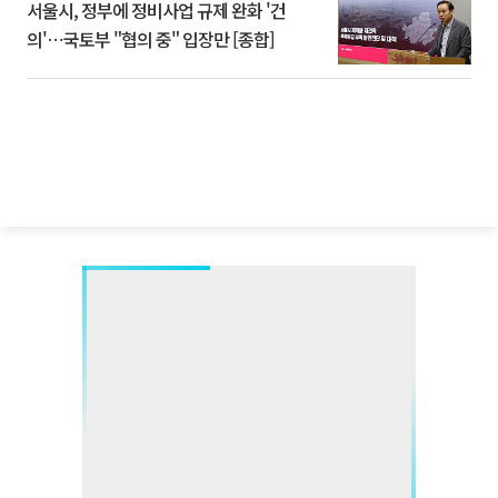
서울시, 정부에 정비사업 규제 완화 '건
의'⋯국토부 "협의 중" 입장만 [종합]