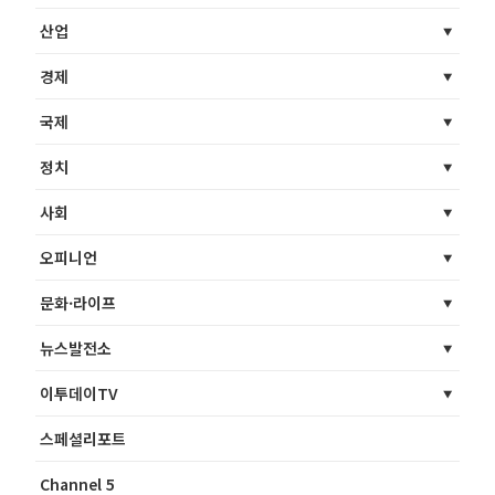
산업
경제
국제
정치
사회
오피니언
문화·라이프
뉴스발전소
이투데이TV
스페셜리포트
Channel 5