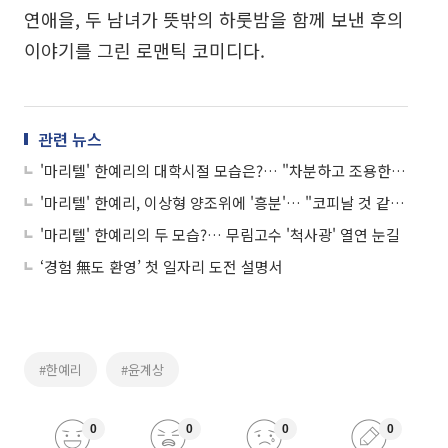
연애을, 두 남녀가 뜻밖의 하룻밤을 함께 보낸 후의
이야기를 그린 로맨틱 코미디다.
관련 뉴스
'마리텔' 한예리의 대학시절 모습은?… "차분하고 조용한, 착한 친구"
'마리텔' 한예리, 이상형 양조위에 '흥분'… "코피날 것 같다"
'마리텔' 한예리의 두 모습?… 무림고수 '척사광' 열연 눈길
‘경험 無도 환영’ 첫 일자리 도전 설명서
#한예리
#윤계상
0
0
0
0