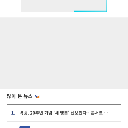
많이 본 뉴스
빅뱅, 20주년 기념 '새 뱅봉' 선보인다⋯콘서트 앞두고 팝업 개최
1.