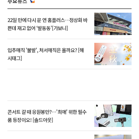
주요뉴스
22일 만에 다시 문 연 홈플러스…정상화 바
쁜데 재고 없어 ‘발동동’[가보니]
입추매직 '불발', 처서매직은 올까요? [해
시태그]
콘서트 갈 때 응원봉만?⋯'최애' 위한 필수
품 등장이오! [솔드아웃]