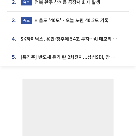
전북 완주 삼례읍 공장서 화재 발생
속보
2.
서울도 '40도'…오늘 노원 40.2도 기록
속보
3.
SK하이닉스, 용인·청주에 54조 투자…AI 메모리 생산기지 키운다
4.
[특징주] 반도체 온기 탄 2차전지...삼성SDI, 장 초반 7% 넘게 껑충
5.