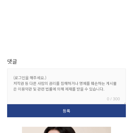
댓글
0 / 300