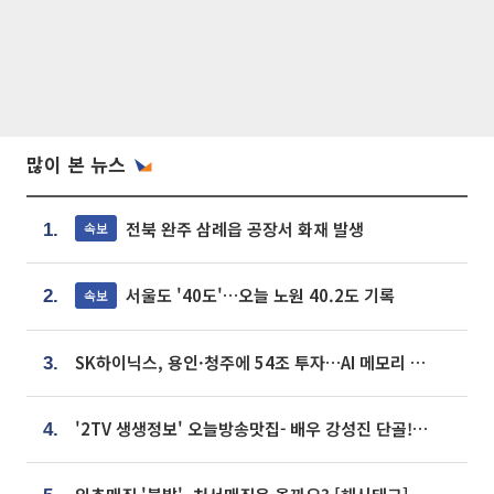
많이 본 뉴스
전북 완주 삼례읍 공장서 화재 발생
속보
1.
서울도 '40도'…오늘 노원 40.2도 기록
속보
2.
SK하이닉스, 용인·청주에 54조 투자…AI 메모리 생산기지 키운다
3.
'2TV 생생정보' 오늘방송맛집- 배우 강성진 단골! 쌀국수ㆍ푸팟퐁 커리 맛집 '블○○○'
4.