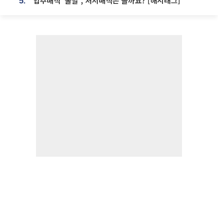
입추매직 '불발', 처서매직은 올까요? [해시태그]
5.