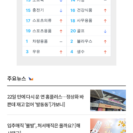
주요뉴스
22일 만에 다시 문 연 홈플러스…정상화 바
쁜데 재고 없어 ‘발동동’[가보니]
입추매직 '불발', 처서매직은 올까요? [해