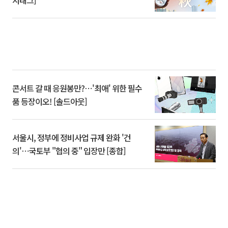
시태그]
콘서트 갈 때 응원봉만?⋯'최애' 위한 필수
품 등장이오! [솔드아웃]
서울시, 정부에 정비사업 규제 완화 '건
의'⋯국토부 "협의 중" 입장만 [종합]