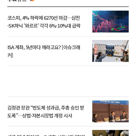
코스피, 4% 하락에 6270선 마감…삼전
·SK하닉 '와르르' 각각 6%·10%대 급락
ISA 계좌, 5년마다 깨라고요? [이슈크래
커]
김정관 장관 “반도체 성과급, 주총 승인 받
도록”…상법·자본시장법 개정 시사