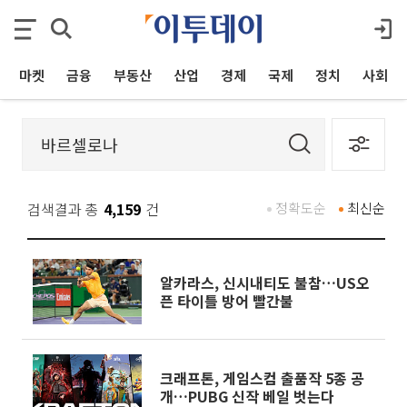
마켓
금융
부동산
산업
경제
국제
정치
사회
검색결과 총
4,159
건
정확도순
최신순
알카라스, 신시내티도 불참…US오
픈 타이틀 방어 빨간불
크래프톤, 게임스컴 출품작 5종 공
개…PUBG 신작 베일 벗는다