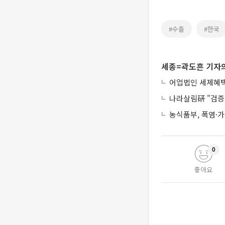
#수출
#한국
세종=곽도흔 기자의
어업법인 세제혜택
나라살림硏 "검증 
농식품부, 폭염·
0
좋아요