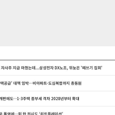
억 자사주 지급 마쳤는데...삼성전자 DX노조, 뒤늦은 '떼쓰기 집회'
주택공급' 대책 임박⋯비아파트·도심복합까지 총동원
개편에도…1·3주택 종부세 격차 2028년부터 확대
운 폭염에…회 한 접시도 ‘히트플레이션’