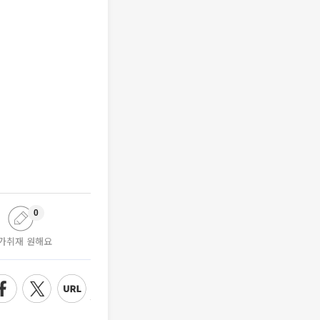
0
가취재 원해요