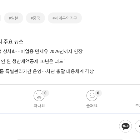
#일본
#중국
#세계무역기구
 주요 뉴스
 상시화…어업용 면세유 2029년까지 연장
안 된 생산세액공제 10년은 과도"
가뭄 특별관리기간 운영…차관 총괄 대응체계 격상
0
0
화나요
슬퍼요
추