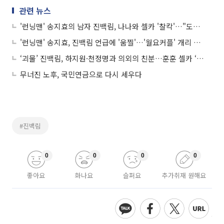
관련 뉴스
'런닝맨' 송지효의 남자 진백림, 나나와 셀카 '찰칵'…"도대체 무슨 사이야?"
'런닝맨' 송지효, 진백림 언급에 '움찔'…'월요커플' 개리 반응은?
‘괴물’ 진백림, 하지원·천정명과 의외의 친분…훈훈 셀카 ‘눈길’
무너진 노후, 국민연금으로 다시 세우다
#진백림
0
0
0
0
좋아요
화나요
슬퍼요
추가취재 원해요