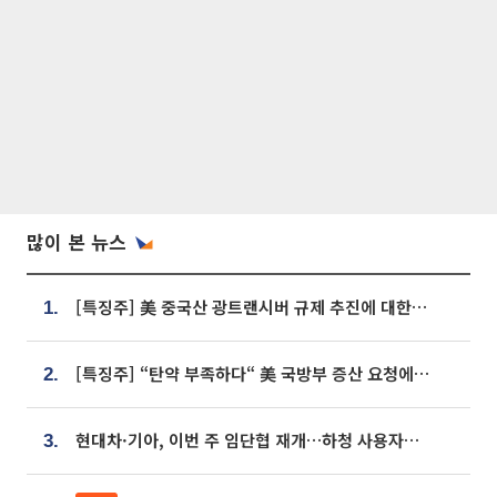
많이 본 뉴스
[특징주] 美 중국산 광트랜시버 규제 추진에 대한광통신 등 광통신株 강세
1.
[특징주] “탄약 부족하다“ 美 국방부 증산 요청에⋯국내 방산주 급등세
2.
현대차·기아, 이번 주 임단협 재개…하청 사용자성 재심도 ‘변수’
3.