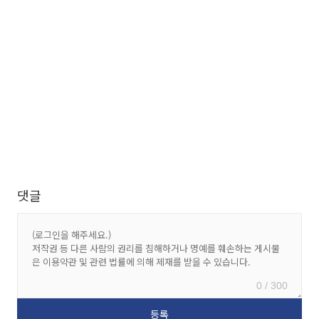
댓글
0 / 300