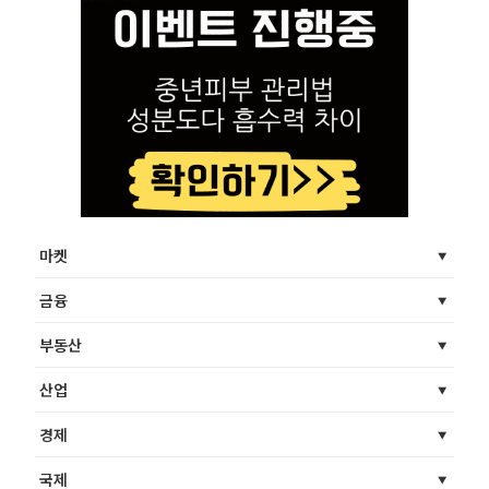
마켓
금융
부동산
산업
경제
국제