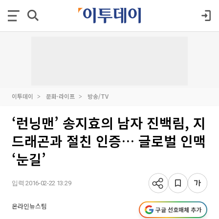
이투데이
문화·라이프
방송/TV
‘런닝맨’ 송지효의 남자 진백림, 지
드래곤과 절친 인증… 글로벌 인맥
‘눈길’
입력 2016-02-22 13:29
온라인뉴스팀
구글 선호매체 추가