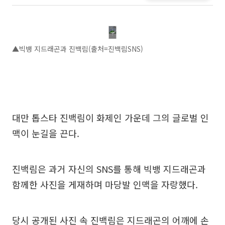
▲빅뱅 지드래곤과 진백림(출처=진백림SNS)
대만 톱스타 진백림이 화제인 가운데 그의 글로벌 인
맥이 눈길을 끈다.
진백림은 과거 자신의 SNS를 통해 빅뱅 지드래곤과
함께한 사진을 게재하며 마당발 인맥을 자랑했다.
당시 공개된 사진 속 진백림은 지드래곤의 어깨에 손