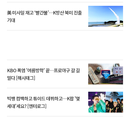
美 미사일 재고 ‘빨간불’…K방산 북미 진출
기대
KBO 폭염 '여름방학' 끝…프로야구 갈 길
멀다 [해시태그]
빅뱅 컴백하고 튜이드 데뷔하고⋯K팝 '몇
세대'세요? [엔터로그]