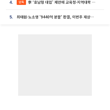
李 ‘호남형 대입’ 제안에 교육청·지역대학 서·논술형 입시 연계 '착수'
단독
4.
최태원·노소영 '9440억 분할' 판결, 이번주 재상고 여부 주목
5.