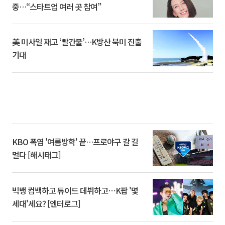
중…“스타트업 여러 곳 참여”
美 미사일 재고 ‘빨간불’…K방산 북미 진출
기대
KBO 폭염 '여름방학' 끝…프로야구 갈 길
멀다 [해시태그]
빅뱅 컴백하고 튜이드 데뷔하고⋯K팝 '몇
세대'세요? [엔터로그]