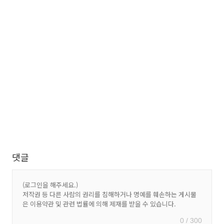
댓글
0 / 300