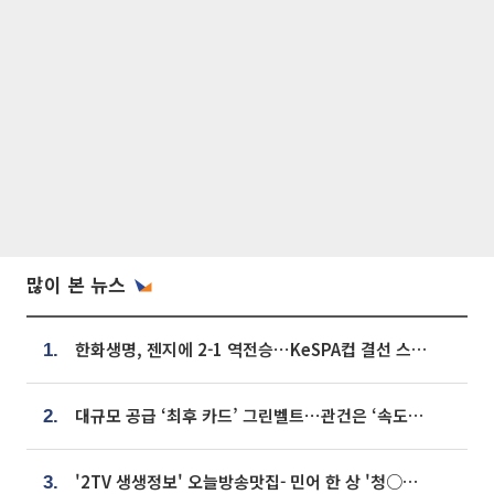
많이 본 뉴스
한화생명, 젠지에 2-1 역전승⋯KeSPA컵 결선 스테이지 2 직행
1.
대규모 공급 ‘최후 카드’ 그린벨트⋯관건은 ‘속도’ [주택공급 승부수의 조건]
2.
'2TV 생생정보' 오늘방송맛집- 민어 한 상 '청○○○' vs 전복 한 상 '명○'
3.