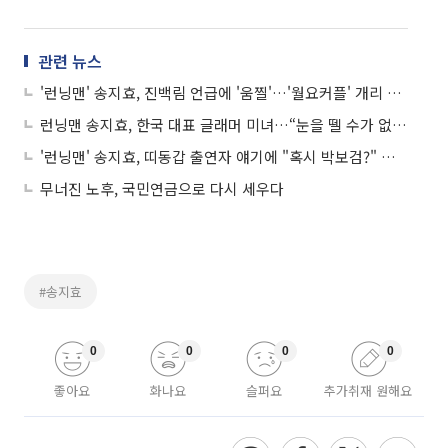
관련 뉴스
'런닝맨' 송지효, 진백림 언급에 '움찔'…'월요커플' 개리 반응은?
런닝맨 송지효, 한국 대표 글래머 미녀…“눈을 뗄 수가 없네”
'런닝맨' 송지효, 띠동갑 출연자 얘기에 "혹시 박보검?" 반색
무너진 노후, 국민연금으로 다시 세우다
#송지효
0
0
0
0
좋아요
화나요
슬퍼요
추가취재 원해요