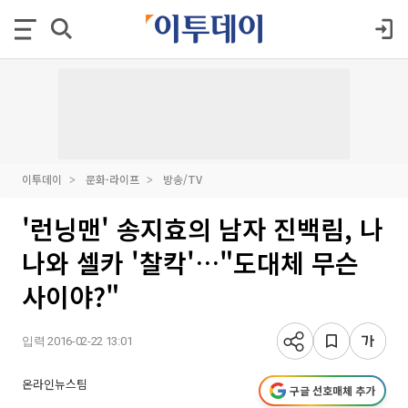
이투데이
문화·라이프
방송/TV
'런닝맨' 송지효의 남자 진백림, 나
나와 셀카 '찰칵'…"도대체 무슨
사이야?"
입력 2016-02-22 13:01
온라인뉴스팀
구글 선호매체 추가