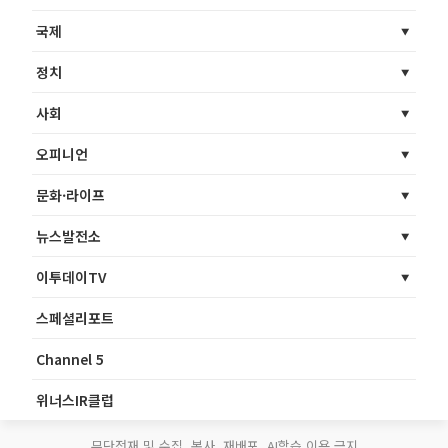
국제
정치
사회
오피니언
문화·라이프
뉴스발전소
이투데이TV
스페셜리포트
Channel 5
위너스IR클럽
무단전재 및 수집, 복사, 재배포, AI학습 이용 금지