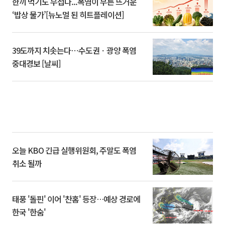
한끼 먹기도 무섭다...폭염이 부른 뜨거운
‘밥상 물가’[뉴노멀 된 히트플레이션]
39도까지 치솟는다⋯수도권ㆍ광양 폭염
중대경보 [날씨]
오늘 KBO 긴급 실행위원회, 주말도 폭염
취소 될까
태풍 '돌핀' 이어 '찬홈' 등장…예상 경로에
한국 '한숨'