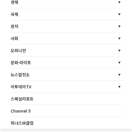
경제
국제
정치
사회
오피니언
문화·라이프
뉴스발전소
이투데이TV
스페셜리포트
Channel 5
위너스IR클럽