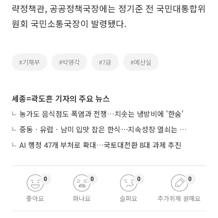
략정책관, 공공정책국장에는 정기준 전 국민대통합위
원회 국민소통국장이 발령됐다.
#기재부
#박영각
#7급
#예산실
세종=곽도흔 기자의 주요 뉴스
농가도 음식점도 폭염과 전쟁…치솟는 냉방비에 '한숨'
중동ㆍ유럽ㆍ남미 입맛 잡은 한식⋯지속성장 열쇠는 ‘현지화’
AI 행정 47개 부처로 확대…국토대전환 8대 과제 추진
0
0
0
0
좋아요
화나요
슬퍼요
추가취재 원해요