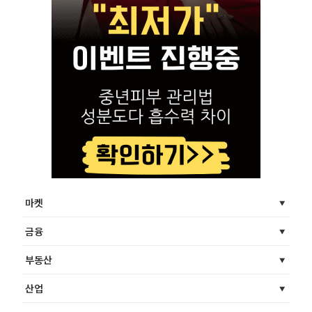
마켓
금융
부동산
산업