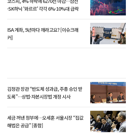
코스피, 4% 하락에 6270선 마감…삼전
·SK하닉 '와르르' 각각 6%·10%대 급락
ISA 계좌, 5년마다 깨라고요? [이슈크래
커]
김정관 장관 “반도체 성과급, 주총 승인 받
도록”…상법·자본시장법 개정 시사
세금 꺼낸 정부에…오세훈 서울시장 “집값
해법은 공급” [종합]