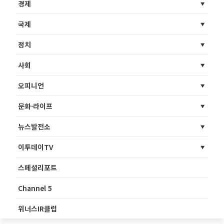
경제
국제
정치
사회
오피니언
문화·라이프
뉴스발전소
이투데이TV
스페셜리포트
Channel 5
위너스IR클럽