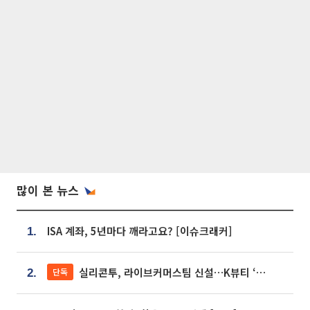
많이 본 뉴스
ISA 계좌, 5년마다 깨라고요? [이슈크래커]
1.
실리콘투, 라이브커머스팀 신설…K뷰티 ‘글로벌 판매망’ 확대[K뷰티 라방戰]
단독
2.