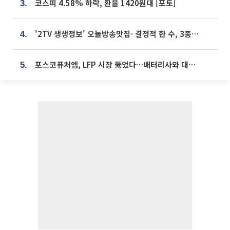
코스피 4.58% 하락, 환율 1420원대 [포토]
3.
'2TV 생생정보' 오늘방송맛집- 결정적 한 수, 3종 메밀면! 메밀 소바 맛집 '의○○○○'
4.
포스코퓨처엠, LFP 시장 뚫었다…배터리사와 대규모 장기 공급 합의
5.