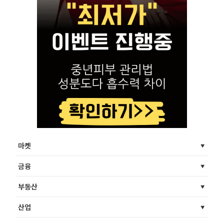
마켓
금융
부동산
산업