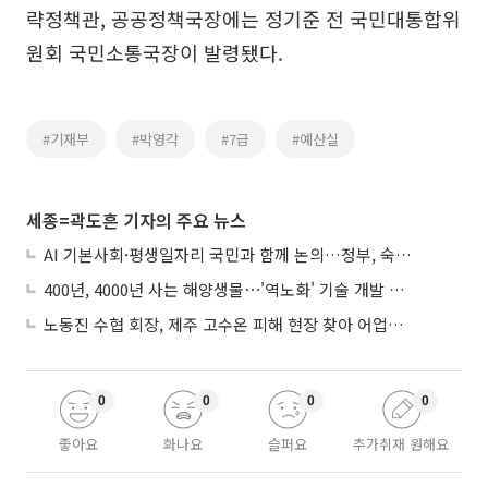
략정책관, 공공정책국장에는 정기준 전 국민대통합위
원회 국민소통국장이 발령됐다.
#기재부
#박영각
#7급
#예산실
세종=곽도흔 기자의 주요 뉴스
AI 기본사회·평생일자리 국민과 함께 논의…정부, 숙의공론화 착수
400년, 4000년 사는 해양생물⋯'역노화' 기술 개발 추진
노동진 수협 회장, 제주 고수온 피해 현장 찾아 어업인 지원 점검
0
0
0
0
좋아요
화나요
슬퍼요
추가취재 원해요