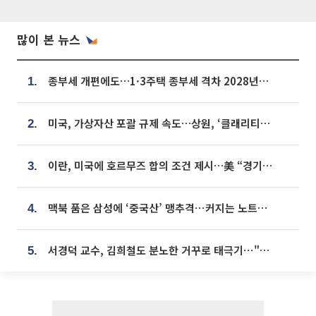
많이 본 뉴스
종부세 개편에도…1·3주택 종부세 격차 2028년부터 확대
1.
미국, 가상자산 포괄 규제 속도…상원, ‘클래리티법’ 9월 절차투표 추진
2.
이란, 미국에 호르무즈 합의 조건 제시…美 “경기 아직 안 끝나” [종합]
3.
맥북 품은 삼성에 ‘중국산’ 맹추격⋯커지는 노트북 OLED 시장
4.
서경덕 교수, 김희철도 분노한 거꾸로 태극기⋯"엉터리는 아냐, 아쉬울 뿐"
5.