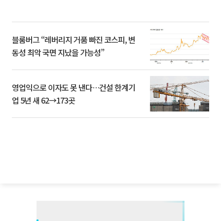
블룸버그 “레버리지 거품 빠진 코스피, 변
동성 최악 국면 지났을 가능성”
영업익으로 이자도 못 낸다…건설 한계기
업 5년 새 62→173곳