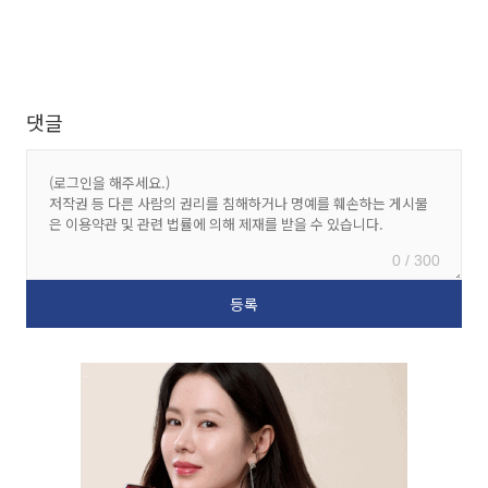
댓글
0 / 300