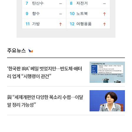
주요뉴스
‘한국판 IRA’ 베일 벗었지만…반도체·배터
리 업계 “시행령이 관건”
與 “세제개편안 다양한 목소리 수렴…이달
말 정리 가능성”