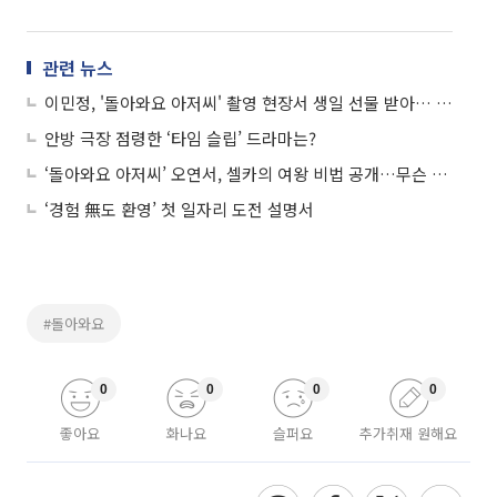
관련 뉴스
이민정, '돌아와요 아저씨' 촬영 현장서 생일 선물 받아… 2년 만 복귀 뿌듯
안방 극장 점령한 ‘타임 슬립’ 드라마는?
‘돌아와요 아저씨’ 오연서, 셀카의 여왕 비법 공개…무슨 필터 쓰길래?
‘경험 無도 환영’ 첫 일자리 도전 설명서
#돌아와요
0
0
0
0
좋아요
화나요
슬퍼요
추가취재 원해요