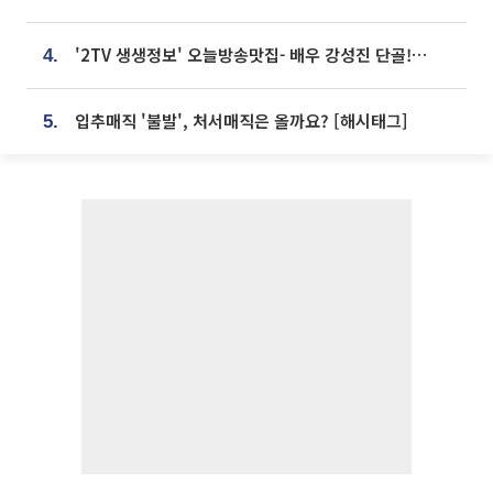
'2TV 생생정보' 오늘방송맛집- 배우 강성진 단골! 쌀국수ㆍ푸팟퐁 커리 맛집 '블○○○'
4.
입추매직 '불발', 처서매직은 올까요? [해시태그]
5.