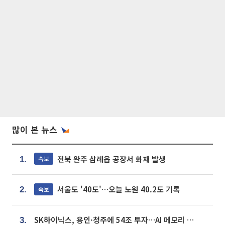
많이 본 뉴스
전북 완주 삼례읍 공장서 화재 발생
속보
1.
서울도 '40도'…오늘 노원 40.2도 기록
속보
2.
SK하이닉스, 용인·청주에 54조 투자…AI 메모리 생산기지 키운다
3.