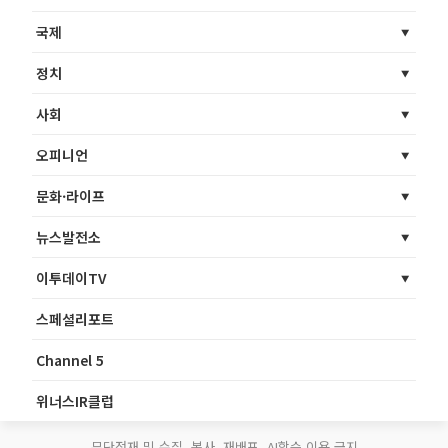
국제
정치
사회
오피니언
문화·라이프
뉴스발전소
이투데이TV
스페셜리포트
Channel 5
위너스IR클럽
무단전재 및 수집, 복사, 재배포, AI학습 이용 금지