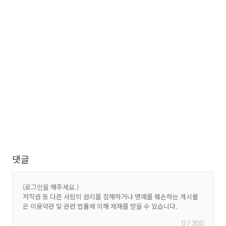
댓글
0 / 300