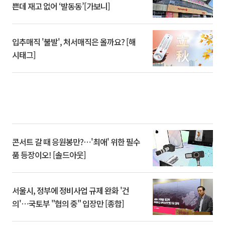
쁜데 재고 없어 ‘발동동’[가보니]
입추매직 '불발', 처서매직은 올까요? [해
시태그]
콘서트 갈 때 응원봉만?⋯'최애' 위한 필수
품 등장이오! [솔드아웃]
서울시, 정부에 정비사업 규제 완화 '건
의'⋯국토부 "협의 중" 입장만 [종합]