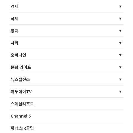
경제
국제
정치
사회
오피니언
문화·라이프
뉴스발전소
이투데이TV
스페셜리포트
Channel 5
위너스IR클럽