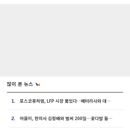
많이 본 뉴스
포스코퓨처엠, LFP 시장 뚫었다…배터리사와 대규모 장기 공급 합의
1.
아옳이, 한의사 김형배와 벌써 200일⋯꽃다발 들고 "프러포즈 아냐"
2.