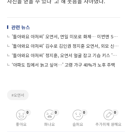
사진을 얻을 수 있다”고 해 웃음을 자아냈다.
관련 뉴스
'돌아와요 아저씨' 오연서, 연일 미모로 화제… 이번엔 S라인 수트
'돌아와요 아저씨' 김수로 김인권 정지훈 오연서, 외모 신분 완전 탈바꿈...싱크로율 0%
‘돌아와요 아저씨’ 정지훈, 오연서 얼굴 잡고 기습 키스 '폭소 만발'
‘아파도 집에서 늙고 싶어…’ 고령 가구 40%가 노후 주택
#오연서
0
0
0
0
좋아요
화나요
슬퍼요
추가취재 원해요