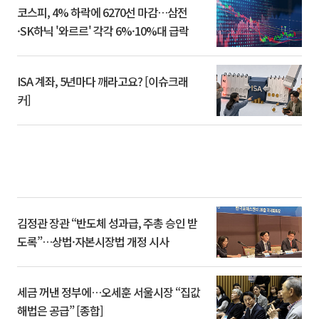
코스피, 4% 하락에 6270선 마감…삼전
·SK하닉 '와르르' 각각 6%·10%대 급락
ISA 계좌, 5년마다 깨라고요? [이슈크래
커]
김정관 장관 “반도체 성과급, 주총 승인 받
도록”…상법·자본시장법 개정 시사
세금 꺼낸 정부에…오세훈 서울시장 “집값
해법은 공급” [종합]