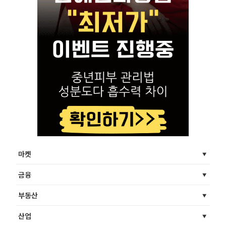
마켓
금융
부동산
산업