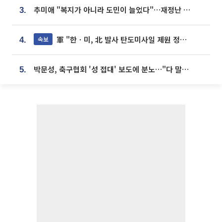
추미애 "복지가 아니라 도민이 늘었다"…재정난 책임론 정면돌파
3.
軍 "한ㆍ미, 北 발사 탄도미사일 제원 정밀분석 중"
속보
4.
박문성, 축구협회 '성 접대' 보도에 분노…"다 말아먹으려고 작정했나"
5.