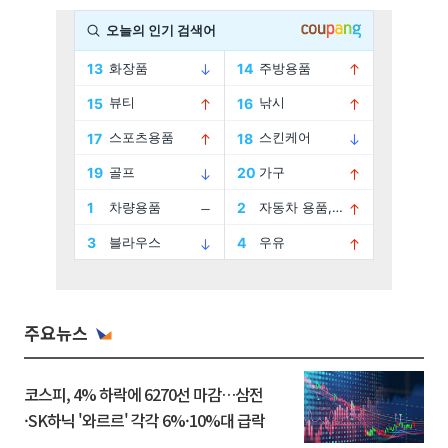
주요뉴스
코스피, 4% 하락에 6270선 마감…삼전
·SK하닉 '와르르' 각각 6%·10%대 급락