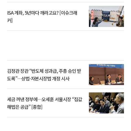
ISA 계좌, 5년마다 깨라고요? [이슈크래
커]
김정관 장관 “반도체 성과급, 주총 승인 받
도록”…상법·자본시장법 개정 시사
세금 꺼낸 정부에…오세훈 서울시장 “집값
해법은 공급” [종합]