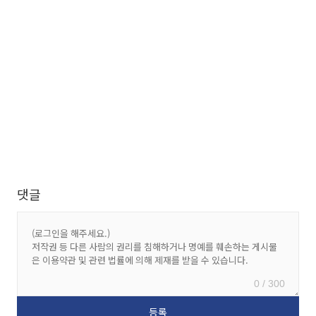
댓글
0 / 300