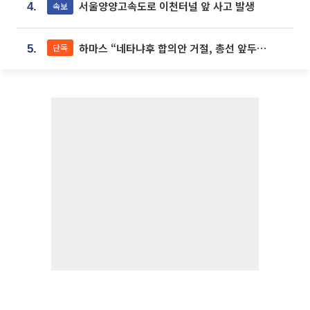
서울양양고속도로 이천터널 앞 사고 발생
속보
4.
하마스 “네타냐후 합의안 거절, 총선 앞두고 시간 끌기”
단독
5.