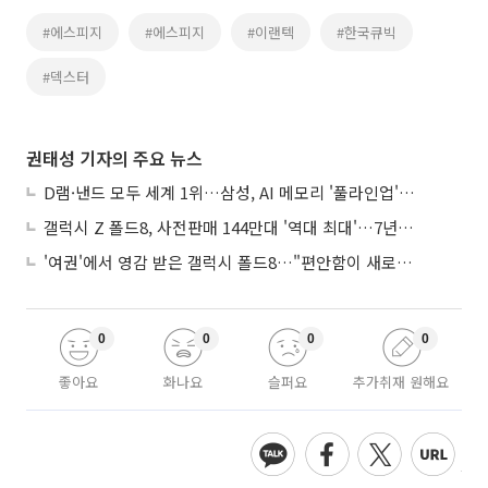
#에스피지
#에스피지
#이랜텍
#한국큐빅
#덱스터
권태성 기자의 주요 뉴스
D램·낸드 모두 세계 1위…삼성, AI 메모리 '풀라인업'으로 승부
갤럭시 Z 폴드8, 사전판매 144만대 '역대 최대'…7년만에 갤노트10 기록 넘어
'여권'에서 영감 받은 갤럭시 폴드8…"편안함이 새로운 디자인 경쟁력"
0
0
0
0
좋아요
화나요
슬퍼요
추가취재 원해요