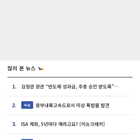
많이 본 뉴스
김정관 장관 “반도체 성과급, 주총 승인 받도록”…상법·자본시장법 개정 시사
1.
중부내륙고속도로서 미상 폭발물 발견
속보
2.
ISA 계좌, 5년마다 깨라고요? [이슈크래커]
3.