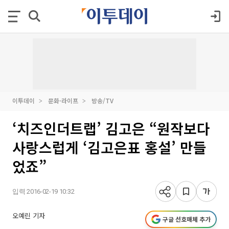
이투데이
문화·라이프
방송/TV
‘치즈인더트랩’ 김고은 “원작보다
사랑스럽게 ‘김고은표 홍설’ 만들
었죠”
입력 2016-02-19 10:32
오예린 기자
구글 선호매체 추가