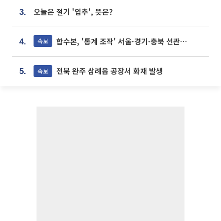
오늘은 절기 '입추', 뜻은?
3.
합수본, '통계 조작' 서울·경기·충북 선관위 등 추가 압수수색
속보
4.
전북 완주 삼례읍 공장서 화재 발생
속보
5.