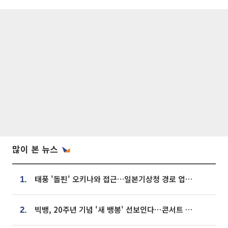
많이 본 뉴스
태풍 '돌핀' 오키나와 접근…일본기상청 경로 업데이트
1.
빅뱅, 20주년 기념 '새 뱅봉' 선보인다⋯콘서트 앞두고 팝업 개최
2.