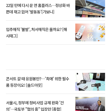
22일 만에 다시 문 연 홈플러스…정상화 바
쁜데 재고 없어 ‘발동동’[가보니]
입추매직 '불발', 처서매직은 올까요? [해
시태그]
콘서트 갈 때 응원봉만?⋯'최애' 위한 필수
품 등장이오! [솔드아웃]
서울시, 정부에 정비사업 규제 완화 '건
의'⋯국토부 "협의 중" 입장만 [종합]