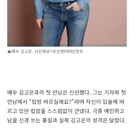
▲배우 김고은. 사진제공=장인엔터테인먼트
배우 김고은과의 첫 만남은 신선했다. 그는 기자와 첫
만남에서 “립밤 바르실래요?”라며 자신이 입술에 바
르고 있던 립밤을 스스럼없이 건넸다. 극중 예민하고
남을 신경 쓰는 홍설과 실제 김고은의 성격은 달랐다.