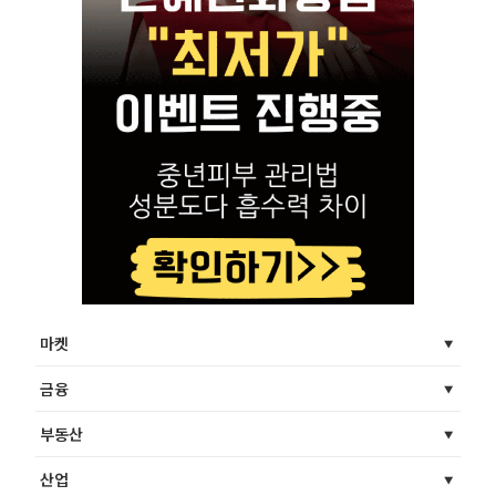
마켓
금융
부동산
산업