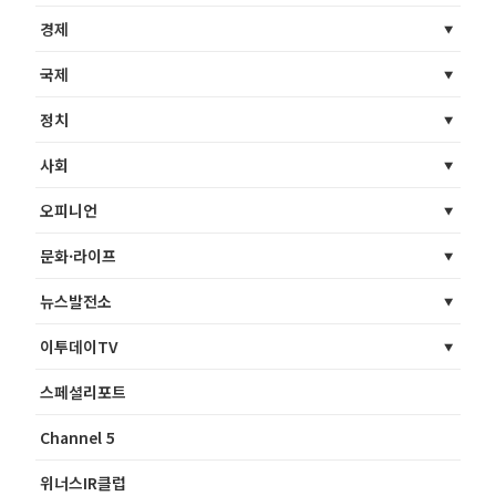
경제
국제
정치
사회
오피니언
문화·라이프
뉴스발전소
이투데이TV
스페셜리포트
Channel 5
위너스IR클럽