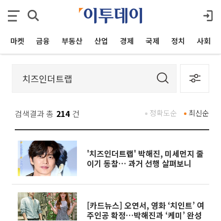
마켓
금융
부동산
산업
경제
국제
정치
사회
검색결과 총
214
건
정확도순
최신순
'치즈인더트랩' 박해진, 미세먼지 줄
이기 동참… 과거 선행 살펴보니
[카드뉴스] 오연서, 영화 ‘치인트’ 여
주인공 확정…박해진과 ‘케미’ 완성