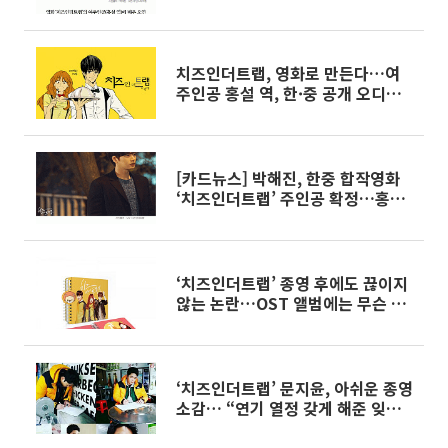
치즈인더트랩, 영화로 만든다…여
주인공 홍설 역, 한·중 공개 오디션
으로 선발
[카드뉴스] 박해진, 한중 합작영화
‘치즈인더트랩’ 주인공 확정…홍설
역은?
‘치즈인더트랩’ 종영 후에도 끊이지
않는 논란…OST 앨범에는 무슨 일
이?
‘치즈인더트랩’ 문지윤, 아쉬운 종영
소감… “연기 열정 갖게 해준 잊지
못할 작품”