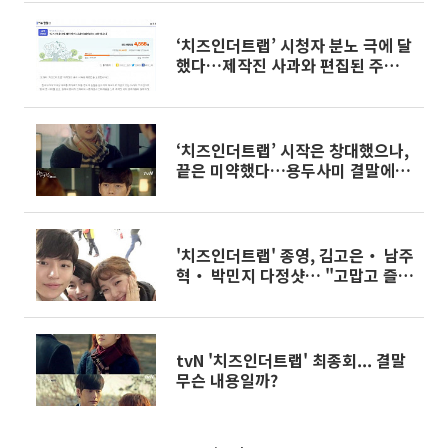
‘치즈인더트랩’ 시청자 분노 극에 달
했다…제작진 사과와 편집된 주요
촬영분 공개 서명 진행
‘치즈인더트랩’ 시작은 창대했으나,
끝은 미약했다…용두사미 결말에 시
청자 ‘허탈’
'치즈인더트랩' 종영, 김고은‧ 남주
혁‧ 박민지 다정샷… "고맙고 즐거
운 시간"
tvN '치즈인더트랩' 최종회... 결말
무슨 내용일까?