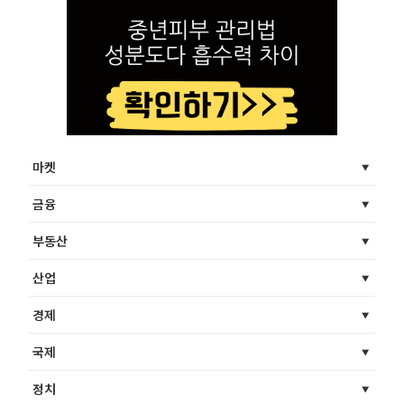
마켓
금융
부동산
산업
경제
국제
정치