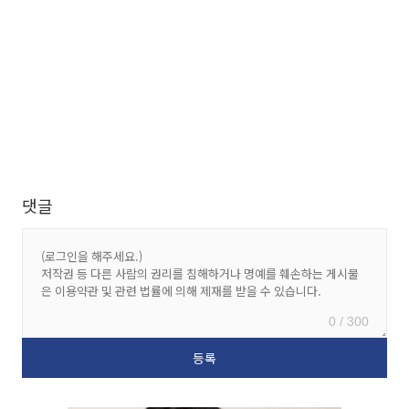
댓글
0 / 300