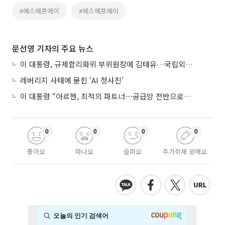
#에스에프에이
#에스에프에이
문선영 기자의 주요 뉴스
이 대통령, 규제합리화위 부위원장에 김태유…국립외교원장 김흥규
레버리지 사태에 묻힌 ‘AI 청사진’
이 대통령 “아르헨, 최적의 파트너⋯공급망 전반으로 확대”
0
0
0
0
좋아요
화나요
슬퍼요
추가취재 원해요