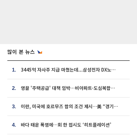
많이 본 뉴스
3445억 자사주 지급 마쳤는데...삼성전자 DX노조, 뒤늦은 '떼쓰기 집회'
1.
영끌 '주택공급' 대책 임박⋯비아파트·도심복합까지 총동원
2.
이란, 미국에 호르무즈 합의 조건 제시…美 “경기 아직 안 끝나” [종합]
3.
바다 태운 폭염에…회 한 접시도 ‘히트플레이션’
4.