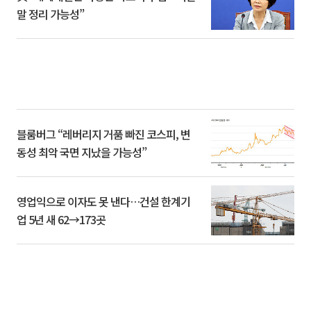
말 정리 가능성”
블룸버그 “레버리지 거품 빠진 코스피, 변
동성 최악 국면 지났을 가능성”
영업익으로 이자도 못 낸다…건설 한계기
업 5년 새 62→173곳