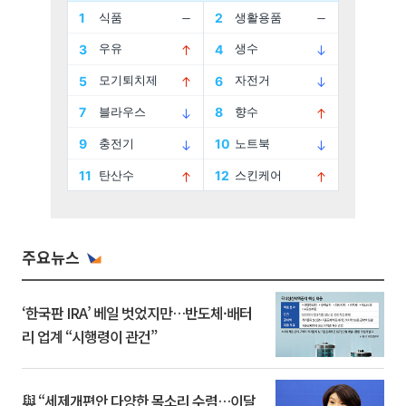
주요뉴스
‘한국판 IRA’ 베일 벗었지만…반도체·배터
리 업계 “시행령이 관건”
與 “세제개편안 다양한 목소리 수렴…이달