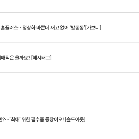
연 홈플러스…정상화 바쁜데 재고 없어 ‘발동동’[가보니]
서매직은 올까요? [해시태그]
?⋯'최애' 위한 필수품 등장이오! [솔드아웃]