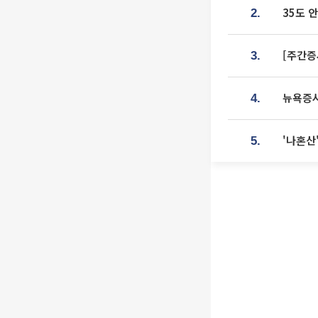
35도 
2.
[주간증
3.
뉴욕증시
4.
'나혼산
5.