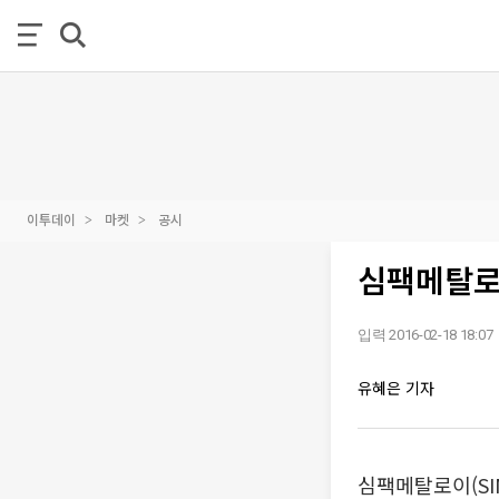
이투데이
마켓
공시
심팩메탈로
입력 2016-02-18 18:07
유혜은 기자
심팩메탈로이(SI