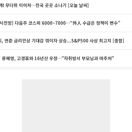
안팎 무더위 이어져…전국 곳곳 소나기 [오늘 날씨]
시전망] 다음주 코스피 6000~7000⋯“外人 수급은 정책이 변수”
, 연준 금리인상 기대감 꺾이자 상승...S&P500 사상 최고치 [종합]
' 류혜영, 고경표와 16년산 우정…"자취방서 부모님과 마주쳐"