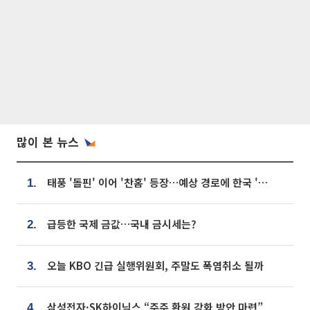
많이 본 뉴스
태풍 '돌핀' 이어 '찬홈' 등장…예상 경로에 한국 '한숨'
1.
급등한 국제 금값…국내 금시세는?
2.
오늘 KBO 긴급 실행위원회, 주말도 폭염취소 될까
3.
삼성전자·SK하이닉스 “주주 환원 강화 방안 마련”
4.