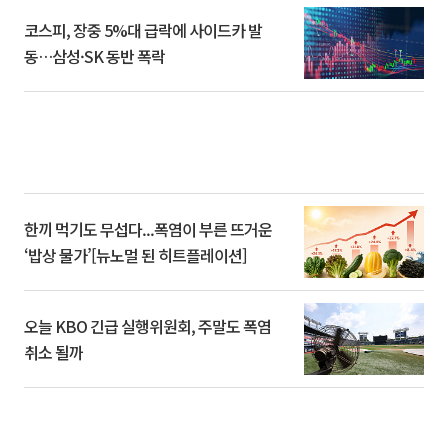
코스피, 장중 5%대 급락에 사이드카 발
동…삼성·SK 동반 폭락
한끼 먹기도 무섭다...폭염이 부른 뜨거운
‘밥상 물가’[뉴노멀 된 히트플레이션]
오늘 KBO 긴급 실행위원회, 주말도 폭염
취소 될까