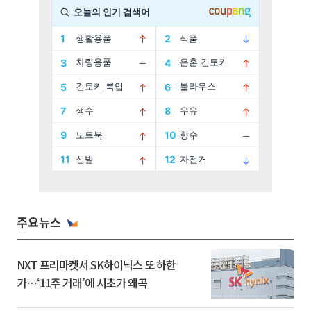
주요뉴스
NXT 프리마켓서 SK하이닉스 또 하한
가⋯‘11주 거래’에 시초가 왜곡