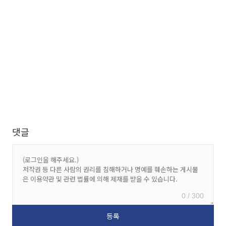
댓글
0 / 300