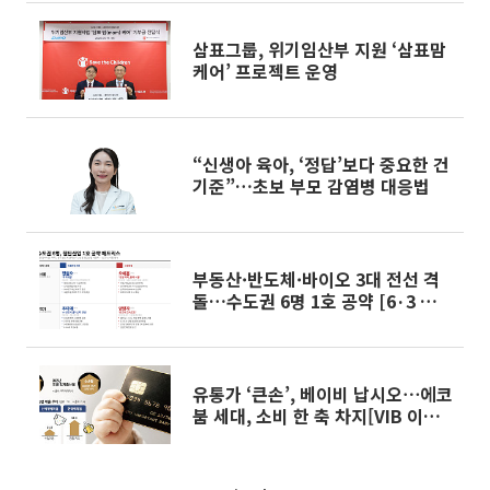
삼표그룹, 위기임산부 지원 ‘삼표맘
케어’ 프로젝트 운영
“신생아 육아, ‘정답’보다 중요한 건
기준”…초보 부모 감염병 대응법
부동산·반도체·바이오 3대 전선 격
돌…수도권 6명 1호 공약 [6·3 경제
공약 해부②]
유통가 ‘큰손’, 베이비 납시오⋯에코
붐 세대, 소비 한 축 차지[VIB 이코
노미 2.0]