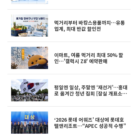
먹거리부터 바캉스용품까지…유통
업계, 최대 반값 할인전
이마트, 여름 먹거리 최대 50% 할
인…'갤럭시 Z8' 예약판매
평일엔 일상, 주말엔 ‘재선거’…홍대
로 옮겨간 청년 집회 [잠실 개표소
시위①]
‘2026 롯데 어워즈’ 대상에 롯데호
텔앤리조트⋯“APEC 성공적 수행”