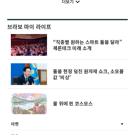
더보기
브라보 마이 라이프
“직종별 원하는 스마트 돌봄 달라”
제론테크 미래 소개
돌봄 현장 덮친 원자재 쇼크, 소모품
값 ‘비상’
물 위에 핀 코스모스
마켓