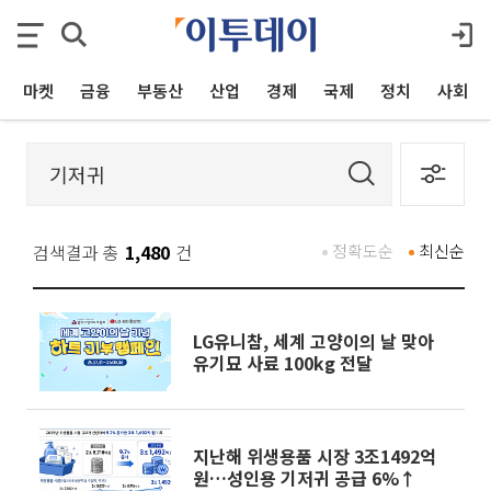
마켓
금융
부동산
산업
경제
국제
정치
사회
검색결과 총
1,480
건
정확도순
최신순
LG유니참, 세계 고양이의 날 맞아
유기묘 사료 100kg 전달
지난해 위생용품 시장 3조1492억
원…성인용 기저귀 공급 6%↑