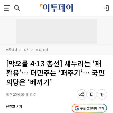
이투데이
정치
국회/정당
[막오를 4·13 총선] 새누리는 ‘재
활용’… 더민주는 ‘퍼주기’… 국민
의당은 ‘베끼기’
입력 2016-02-18 11:01
윤필호 기자
구글 선호매체 추가