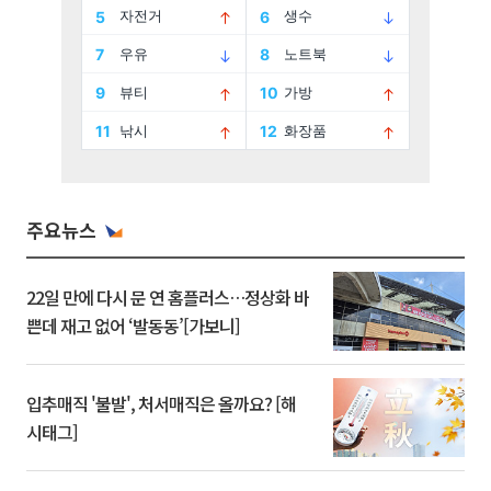
주요뉴스
22일 만에 다시 문 연 홈플러스…정상화 바
쁜데 재고 없어 ‘발동동’[가보니]
입추매직 '불발', 처서매직은 올까요? [해
시태그]