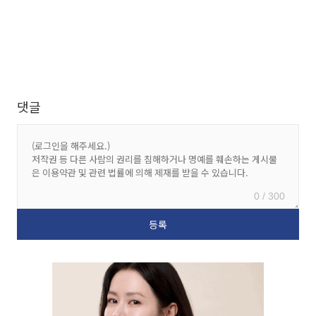
댓글
0 / 300