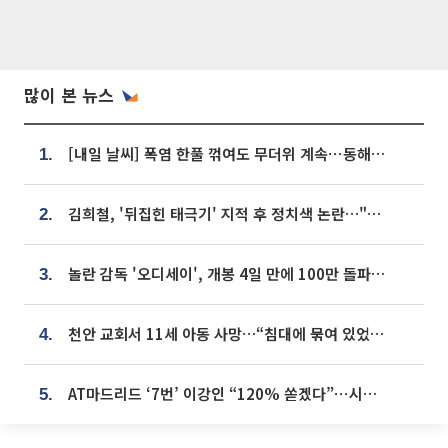
많이 본 뉴스
[내일 날씨] 폭염 한풀 꺾여도 무더위 계속⋯동해안 이틀 연속 비
1.
김희철, '뒤집힌 태극기' 지적 후 정치색 논란…"좌우 떠나 우리나라 국기"
2.
놀란 감독 '오디세이', 개봉 4일 만에 100만 돌파⋯'왕사남' 보다 빠르다
3.
천안 교회서 11세 아동 사망…“침대에 묶여 있었다” 진술 확보
4.
AT마드리드 ‘7번’ 이강인 “120% 쏟겠다”⋯시메오네 감독 “필요한 선수”
5.