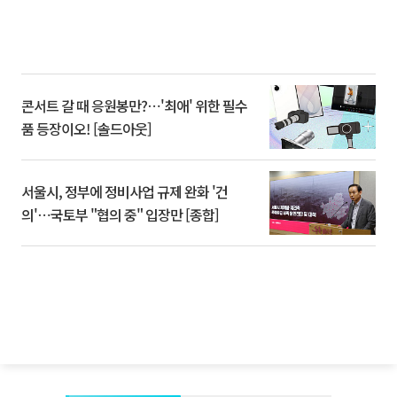
콘서트 갈 때 응원봉만?⋯'최애' 위한 필수
품 등장이오! [솔드아웃]
서울시, 정부에 정비사업 규제 완화 '건
의'⋯국토부 "협의 중" 입장만 [종합]