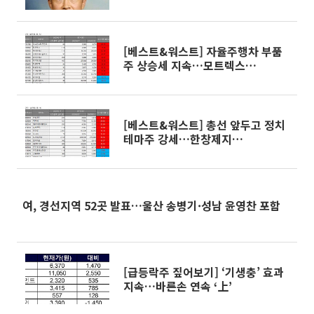
[베스트&워스트] 자율주행차 부품
주 상승세 지속…모트렉스
‘71.46%↑’
[베스트&워스트] 총선 앞두고 정치
테마주 강세…한창제지
‘41.93%↑’
여, 경선지역 52곳 발표…울산 송병기·성남 윤영찬 포함
[급등락주 짚어보기] ‘기생충’ 효과
지속…바른손 연속 ‘上’