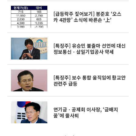
[급등락주 짚어보기] 봉준호 ‘오스
카 4관왕’ 소식에 바른손 ‘上’
[특징주] 유승민 불출마 선언에 대신
정보통신ㆍ삼일기업공사 약세
[특징주] 보수 통합 움직임에 황교안
관련주 급등
연기금ㆍ공제회 이사장, ‘금배지
꿈’에 줄사퇴