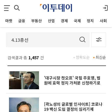
마켓
금융
부동산
산업
경제
국제
정치
사회
검색결과 총
1,457
건
정확도순
최신순
'대구시장 컷오프' 국힘 주호영, 법
원에 효력 정지 가처분 신청하기로
[곽노성의 글로벌 인사이트] 코로나
19 백신 도입 결정의 심리기제