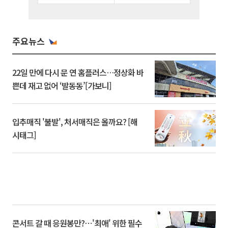
주요뉴스
22일 만에 다시 문 연 홈플러스…정상화 바
쁜데 재고 없어 ‘발동동’[가보니]
입추매직 '불발', 처서매직은 올까요? [해
시태그]
콘서트 갈 때 응원봉만?⋯'최애' 위한 필수