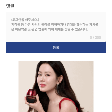
댓글
0 / 300