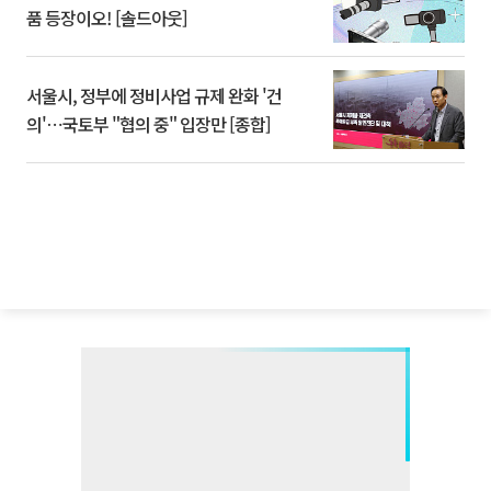
품 등장이오! [솔드아웃]
서울시, 정부에 정비사업 규제 완화 '건
의'⋯국토부 "협의 중" 입장만 [종합]