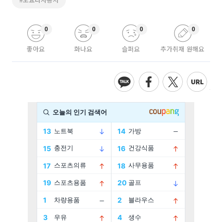
0
0
0
0
좋아요
화나요
슬퍼요
추가취재 원해요