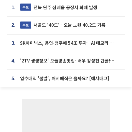
전북 완주 삼례읍 공장서 화재 발생
속보
1.
서울도 '40도'…오늘 노원 40.2도 기록
속보
2.
SK하이닉스, 용인·청주에 54조 투자…AI 메모리 생산기지 키운다
3.
'2TV 생생정보' 오늘방송맛집- 배우 강성진 단골! 쌀국수ㆍ푸팟퐁 커리 맛집 '블○○○'
4.
입추매직 '불발', 처서매직은 올까요? [해시태그]
5.