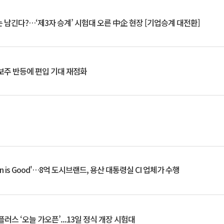
 남긴다?…‘제3자 승계’ 시험대 오른 中企 현장 [기업승계 대전환]
후보주 반등에 편입 기대 재점화
an is Good'…8억 도시브랜드, 용산 대통령실 CI 업체가 수행
플러스 ‘오늘 가오픈’...13일 정식 개장 시험대