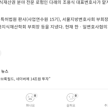
식재산권 분야 전문 로펌인 다래의 조용식 대표변호사가 맡게
특허법원 판사(사업연수원 15기), 서울지방변호사회 부회
한국지식재산학회 부회장 등을 지냈다. 현재 한ㆍ일변호사협의
 뉴스
브룩필드, 네이버에 14조원 투자”
0
0
화나요
슬퍼요
추