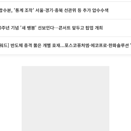
합수본, '통계 조작' 서울·경기·충북 선관위 등 추가 압수수색
20주년 기념 '새 뱅봉' 선보인다⋯콘서트 앞두고 팝업 개최
워드] 반도체 충격 뚫은 개별 호재...포스코퓨처엠·에코프로·한화솔루션 