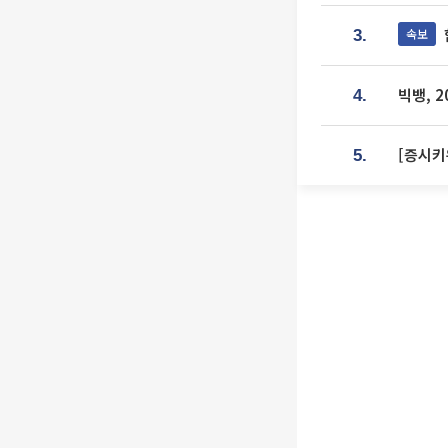
속보
3.
빅뱅, 
4.
[증시키
5.