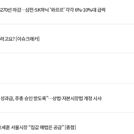
6270선 마감…삼전·SK하닉 '와르르' 각각 6%·10%대 급락
 깨라고요? [이슈크래커]
 성과급, 주총 승인 받도록”…상법·자본시장법 개정 시사
세훈 서울시장 “집값 해법은 공급” [종합]