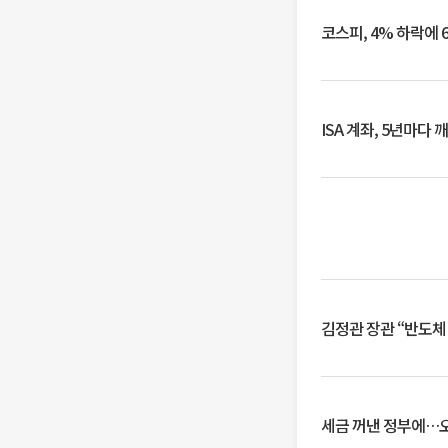
코스피, 4% 하락에 
ISA 계좌, 5년마다
김정관 장관 “반도체
세금 꺼낸 정부에…오