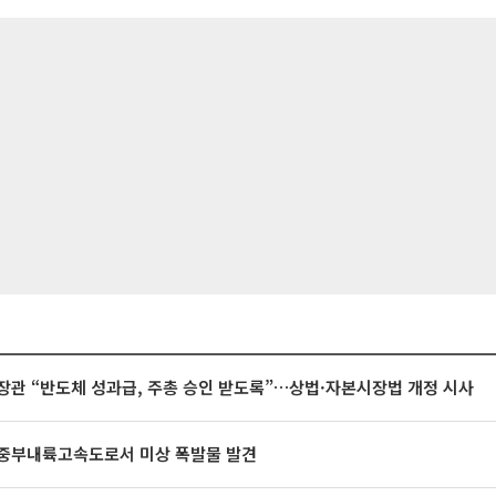
장관 “반도체 성과급, 주총 승인 받도록”…상법·자본시장법 개정 시사
중부내륙고속도로서 미상 폭발물 발견