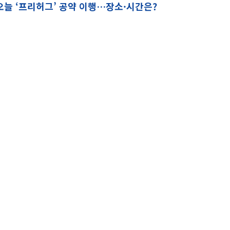
오늘 ‘프리허그’ 공약 이행…장소·시간은?