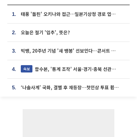
태풍 '돌핀' 오키나와 접근…일본기상청 경로 업데이트
1.
오늘은 절기 '입추', 뜻은?
2.
빅뱅, 20주년 기념 '새 뱅봉' 선보인다⋯콘서트 앞두고 팝업 개최
3.
합수본, '통계 조작' 서울·경기·충북 선관위 등 추가 압수수색
속보
4.
‘나솔사계’ 국화, 결별 후 재등장⋯첫인상 투표 휩쓸고 ‘인기녀’ 등극
5.