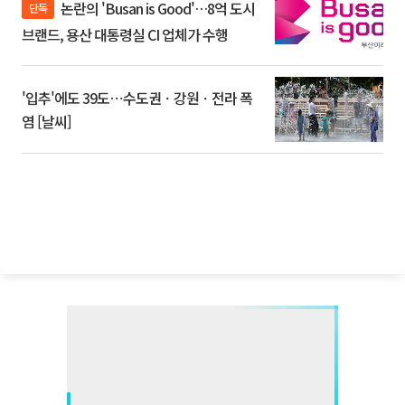
논란의 'Busan is Good'…8억 도시
단독
브랜드, 용산 대통령실 CI 업체가 수행
'입추'에도 39도⋯수도권ㆍ강원ㆍ전라 폭
염 [날씨]