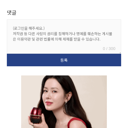
댓글
0 / 300