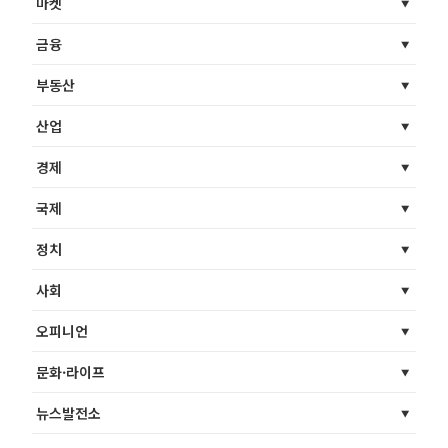
마켓
금융
부동산
산업
경제
국제
정치
사회
오피니언
문화·라이프
뉴스발전소