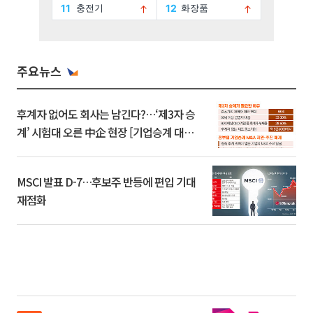
주요뉴스
후계자 없어도 회사는 남긴다?…‘제3자 승
계’ 시험대 오른 中企 현장 [기업승계 대전
환]
MSCI 발표 D-7…후보주 반등에 편입 기대
재점화