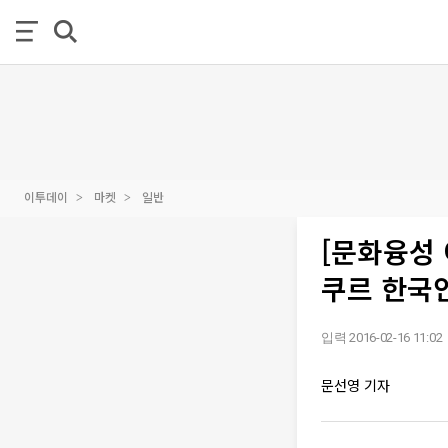
이투데이
마켓
일반
[문화융성
쿠르 한국인
입력 2016-02-16 11:02
문선영 기자