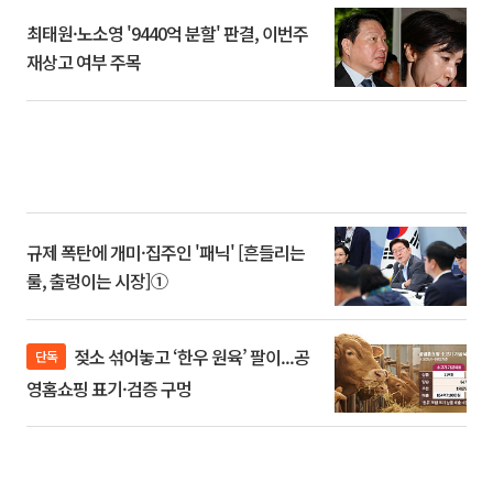
최태원·노소영 '9440억 분할' 판결, 이번주
재상고 여부 주목
규제 폭탄에 개미·집주인 '패닉' [흔들리는
룰, 출렁이는 시장]①
젖소 섞어놓고 ‘한우 원육’ 팔이...공
단독
영홈쇼핑 표기·검증 구멍