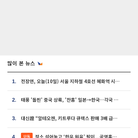
많이 본 뉴스
전장연, 오늘(10일) 서울 지하철 4호선 혜화역 시위…1호선 용산역 무정차
1.
태풍 '돌핀' 중국 상륙, '찬홈' 일본→한국…각국 기상청 예상 경로는?
2.
대신證 “알테오젠, 키트루다 큐렉스 판매 3배 급증…목표가 41만원 상향”
3.
젖소 섞어놓고 ‘한우 원육’ 팔이...공영홈쇼핑 표기·검증 구멍
단독
4.