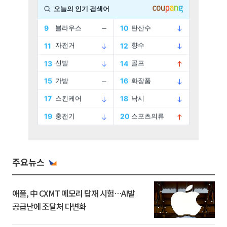
주요뉴스
애플, 中 CXMT 메모리 탑재 시험…AI발
공급난에 조달처 다변화